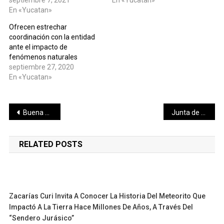
En «Yucatan»
Ofrecen estrechar
coordinación con la entidad
ante el impacto de
fenómenos naturales
septiembre 27, 2020
En «Yucatan»
Navegación
Buena afluencia de alumnos y maestros en la primera jornada
Junta de Gobierno designa a titular en Comunicación Social
de
RELATED POSTS
entradas
Zacarías Curi Invita A Conocer La Historia Del Meteorito Que
Impactó A La Tierra Hace Millones De Años, A Través Del
“Sendero Jurásico”