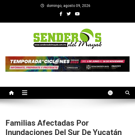
Saltar
domingo, agosto 09, 2026
al
contenido
SENDEROS DEL MAYAB
El medio informativo de Yucatan
Familias Afectadas Por
Inundaciones Del Sur De Yucatán