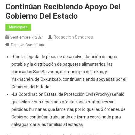
Continúan Recibiendo Apoyo Del
Gobierno Del Estado
Municipios
Redaccion Senderos
Septiembre 7, 2021
En
Deja Un Comentario
Familias
-Con la llegada de pipas de desazolve, dotación de agua
Afectadas
potable y la distribución de paquetes alimentarios, las
Por
comisarías San Salvador, del municipio de Tekax, y
Inundaciones
Yaxhachén, de Oxkutzcab, continúan siendo apoyadas por el
Del
Sur
Gobierno del Estado.
De
-La Coordinación Estatal de Protección Civil (Procivy) señaló
Yucatán
que sólo se han reportado afectaciones materiales sin
Continúan
pérdidas humanas que lamentar, por lo que las 3 órdenes de
Recibiendo
Gobierno continúan trabajando de forma coordinada para
Apoyo
salvaguardar a las familias afectadas.
Del
Gobierno