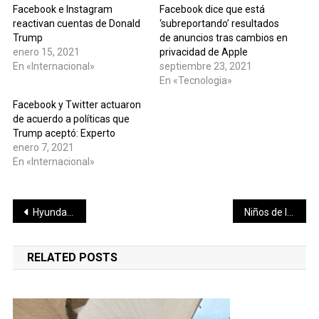
Facebook e Instagram
Facebook dice que está
reactivan cuentas de Donald
‘subreportando’ resultados
Trump
de anuncios tras cambios en
enero 15, 2021
privacidad de Apple
En «Internacional»
septiembre 23, 2021
En «Tecnologia»
Facebook y Twitter actuaron
de acuerdo a políticas que
Trump aceptó: Experto
enero 7, 2021
En «Internacional»
Navegación
Hyundai desarrolla una nueva bolsa de aire
Niños de la comisaria de Flamboyanes reciben al alcalde Julián Zacarías Curi
de
RELATED POSTS
entradas