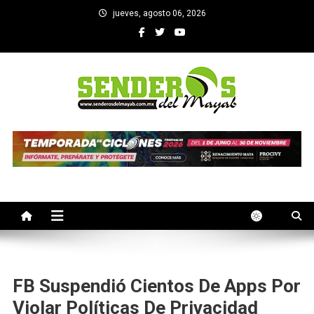
Saltar
jueves, agosto 06, 2026
al
contenido
SENDEROS DEL MAYAB
El medio informativo de Yucatan
FB Suspendió Cientos De Apps Por
Violar Políticas De Privacidad