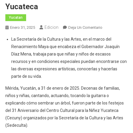
Yucateca
Yucatan
Edicion
En
Enero 31, 2025
Deja Un Comentario
Festeja
La Secretaría de la Cultura y las Artes, en el marco del
El
Renacimiento Maya que encabeza el Gobernador Joaquín
Cecuny
Díaz Mena, trabaja para que niñas y niños de escasos
31
recursos y en condiciones especiales puedan encontrarse con
Años
De
las diversas expresiones artísticas, conocerlas y hacerlas
Fomentar
parte de su vida.
El
Mérida, Yucatán, a 31 de enero de 2025. Decenas de familias,
Arte
niños y niñas, cantando, actuando, tocando la guitarra o
Entre
La
explicando cómo sembrar un árbol, fueron parte de los festejos
Niñez
del 31 Aniversario del Centro Cultural para la Niñez Yucateca
Yucateca
(Cecuny) organizados por la Secretaría de la Cultura y las Artes
(Sedeculta).