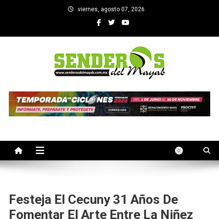
Saltar
viernes, agosto 07, 2026
al
contenido
SENDEROS DEL MAYAB
El medio informativo de Yucatan
Festeja El Cecuny 31 Años De
Fomentar El Arte Entre La Niñez