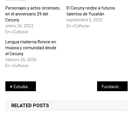
Personajes y actos circenses,
El Cecuny recibe a futuros
en el aniversario 29 del
talentos de Yucatán
Cecuny
septiembre 6, 2022
enero 26, 2023
En «Cultura»
En «Cultura»
Lengua materna florece en
música y comunidad desde
el Cecuny
febrero 26, 2026
En «Cultura»
Navegación
Estudiantes de Valladolid participan en Jornadas por la Paz
Fundación Bepensa dona ambulancia a la Cruz Roja de Valladolid
de
RELATED POSTS
entradas