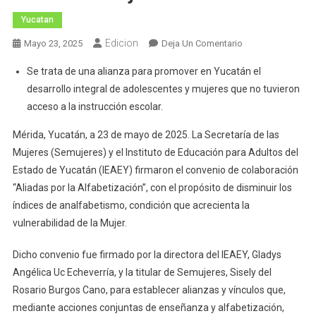
Yucatan
Edicion
En
Mayo 23, 2025
Deja Un Comentario
Firman
Se trata de una alianza para promover en Yucatán el
Convenio
desarrollo integral de adolescentes y mujeres que no tuvieron
De
acceso a la instrucción escolar.
Colaboración
IEAEY
Mérida, Yucatán, a 23 de mayo de 2025. La Secretaría de las
Y
Mujeres (Semujeres) y el Instituto de Educación para Adultos del
Semujeres
Estado de Yucatán (IEAEY) firmaron el convenio de colaboración
“Aliadas por la Alfabetización”, con el propósito de disminuir los
índices de analfabetismo, condición que acrecienta la
vulnerabilidad de la Mujer.
Dicho convenio fue firmado por la directora del IEAEY, Gladys
Angélica Uc Echeverría, y la titular de Semujeres, Sisely del
Rosario Burgos Cano, para establecer alianzas y vínculos que,
mediante acciones conjuntas de enseñanza y alfabetización,