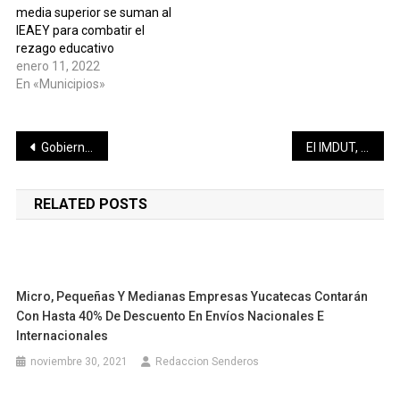
media superior se suman al
IEAEY para combatir el
rezago educativo
enero 11, 2022
En «Municipios»
Navegación
Gobierno del Estado construye la nueva Escuela Secundaria Federal #17 «Roger Hervé Aguilar Salazar» en Kanasín
El IMDUT, presente en mesa para la Agenda Territorial Participativa de SEDATU
de
RELATED POSTS
entradas
Micro, Pequeñas Y Medianas Empresas Yucatecas Contarán
Con Hasta 40% De Descuento En Envíos Nacionales E
Internacionales
noviembre 30, 2021
Redaccion Senderos