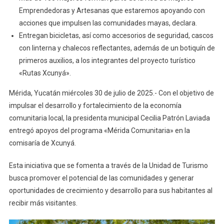
Cecilia
Emprendedoras y Artesanas que estaremos apoyando con
Patrón
acciones que impulsen las comunidades mayas, declara.
La
Entregan bicicletas, así como accesorios de seguridad, cascos
Economía
Comunitaria
con linterna y chalecos reflectantes, además de un botiquín de
Con
primeros auxilios, a los integrantes del proyecto turístico
Apoyos
«Rutas Xcunyá».
A
Mérida, Yucatán miércoles 30 de julio de 2025.- Con el objetivo de
Los
Proyectos
impulsar el desarrollo y fortalecimiento de la economía
Turísticos
comunitaria local, la presidenta municipal Cecilia Patrón Laviada
De
entregó apoyos del programa «Mérida Comunitaria» en la
Las
comisaría de Xcunyá.
Comisarías
Y
Esta iniciativa que se fomenta a través de la Unidad de Turismo
Subcomisarías
busca promover el potencial de las comunidades y generar
De
oportunidades de crecimiento y desarrollo para sus habitantes al
Mérida
recibir más visitantes.