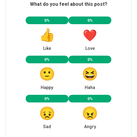
What do you feel about this post?
0%
0%
Like
Love
0%
0%
Happy
Haha
0%
0%
Sad
Angry