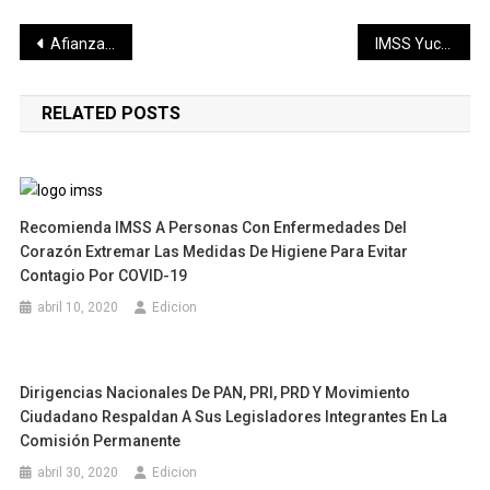
Navegación
Afianzan las tradiciones comunitarias para enriquecer la oferta turística de Yucatán
IMSS Yucatán informa sobre la apendicitis y cómo reconocer sus síntomas
de
RELATED POSTS
entradas
Recomienda IMSS A Personas Con Enfermedades Del
Corazón Extremar Las Medidas De Higiene Para Evitar
Contagio Por COVID-19
abril 10, 2020
Edicion
Dirigencias Nacionales De PAN, PRI, PRD Y Movimiento
Ciudadano Respaldan A Sus Legisladores Integrantes En La
Comisión Permanente
abril 30, 2020
Edicion