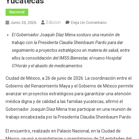
Yucatecas
Nacional
Edicion
En
Junio 26, 2026
Deja Un Comentario
Fortalecen
El Gobernador Joaquín Díaz Mena sostuvo una reunión de
Renacimiento
trabajo con la Presidenta Claudia Sheinbaum Pardo para dar
Maya
seguimiento a proyectos estratégicos en materia de salud, entre
Y
ellos la consolidación del IMSS-Bienestar, el nuevo Hospital
Federación
Acciones
O’Horán y el abasto de medicamentos.
Para
Ciudad de México, a 26 de junio de 2026. La coordinación entre el
Consolidar
Gobierno del Renacimiento Maya y el Gobierno de México permite
Un
avanzar en proyectos estratégicos para garantizar una atención
Sistema
De
médica digna y de calidad a las familias yucatecas, afirmó el
Salud
Gobernador Joaquín Díaz Mena tras participar en una reunión de
Digno
trabajo encabezada por la Presidenta Claudia Sheinbaum Pardo.
Para
Las
El encuentro, realizado en Palacio Nacional, en la Ciudad de
Familias
México, reunió a mandatarias y mandatarios de 24 entidades del