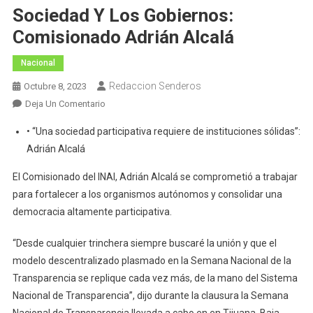
Sociedad Y Los Gobiernos:
Comisionado Adrián Alcalá
Nacional
Redaccion Senderos
Octubre 8, 2023
En
Deja Un Comentario
Fortalecer
• “Una sociedad participativa requiere de instituciones sólidas”:
Los
Adrián Alcalá
Organismos
Autónomos
El Comisionado del INAI, Adrián Alcalá se comprometió a trabajar
Robustece
para fortalecer a los organismos autónomos y consolidar una
A
democracia altamente participativa.
La
Sociedad
“Desde cualquier trinchera siempre buscaré la unión y que el
Y
modelo descentralizado plasmado en la Semana Nacional de la
Los
Transparencia se replique cada vez más, de la mano del Sistema
Gobiernos:
Nacional de Transparencia”, dijo durante la clausura la Semana
Comisionado
Adrián
Nacional de Transparencia llevada a cabo en en Tijuana, Baja