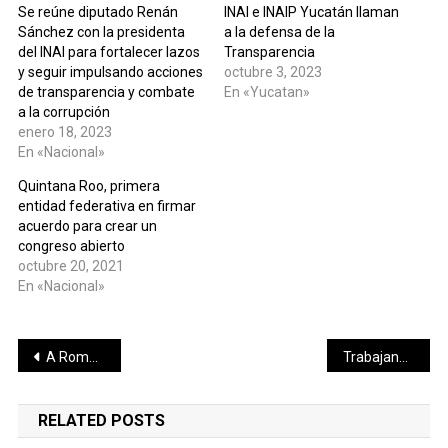
Se reúne diputado Renán
INAI e INAIP Yucatán llaman
Sánchez con la presidenta
a la defensa de la
del INAI para fortalecer lazos
Transparencia
y seguir impulsando acciones
octubre 3, 2023
de transparencia y combate
En «Yucatan»
a la corrupción
enero 18, 2023
En «Nacional»
Quintana Roo, primera
entidad federativa en firmar
acuerdo para crear un
congreso abierto
octubre 20, 2021
En «Nacional»
Navegación
A Rommel Pacheco le gana la ambición, anuncia que se va a Morena
Trabajando en equipo, el Gobierno del Estado impulsa mejores oportunidades laborales para las y los yucatecos
de
RELATED POSTS
entradas