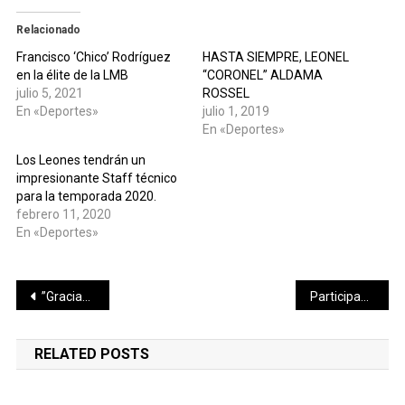
Relacionado
Francisco ‘Chico’ Rodríguez
HASTA SIEMPRE, LEONEL
en la élite de la LMB
“CORONEL” ALDAMA
julio 5, 2021
ROSSEL
En «Deportes»
julio 1, 2019
En «Deportes»
Los Leones tendrán un
impresionante Staff técnico
para la temporada 2020.
febrero 11, 2020
En «Deportes»
Navegación
”Gracias por seguir confiando en este proyecto y en un servidor, trabajando hombro con hombro continuaremos construyendo el mejor Progreso de todos los tiempos”, afirmó Julián Zacarías Curi tras reasumir a su cargo como alcalde
Participan más de 197 mil trabajadores del IMSS en Primer Simulacro Nacional 2021
de
RELATED POSTS
entradas