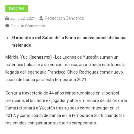
Deportes
Redaccion Senderos
Junio 22, 2021
En
Deja Un Comentario
Francisco
El miembro del Salón de la Fama es nuevo coach de banca
‘Chico’
melenudo
Rodríguez
Llega
Mérida, Yuc. (
leones.mx
).- Los Leones de Yucatán suman un
A
auténtico baluarte a su equipo técnico, anunciando este lunes la
Yucatán
llegada del legendario Francisco ‘Chico’ Rodríguez como nuevo
coach de banca para esta temporada 2021.
Con una trayectoria de 44 años ininterrumpidos en el beisbol
mexicano, el brillante ex jugador y ahora miembro del Salón de la
Fama retornará a Yucatán tras su paso como manager en el
2017, y como coach de banca en la temporada 2018 cuando los
melenudos conquistaron su cuarto campeonato.