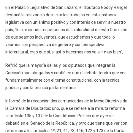
Presidirá
En el Palacio Legislativo de San Lázaro, el diputado Godoy Rangel
El
destacó la relevancia de iniciar los trabajos en esta instancia
Diputado
legislativa con un ánimo positivo y con interés de servir a nuestro
Leonel
país, “Iniciar siendo respetuosos de la pluralidad de esta Comisión
Godoy
de que seamos incluyentes, que escuchemos y que todo lo
Rangel
veamos con perspectiva de género y con perspectiva
intercultural, creo que sí, si así lo hacemos nos va a ir muy bien”,
Refirió que la mayoría de las y los diputados que integran la
Comisión son abogados y confió en que el debate tendrá que ver
fundamentalmente con el tema constitucional, con la técnica
jurídica y con la técnica parlamentaria.
Informó de la recepción dos comunicados de la Mesa Directiva de
la Cámara de Diputados; uno, que se refiere a la minuta reforma
al artículo 105 y 107 de la Constitución Política que ayer se
debatió en el Senado de la República, y otro que tiene que ver con
reformas a los artículos 4º, 21, 41, 73, 116, 122 y 123 de la Carta