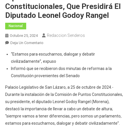
Constitucionales, Que Presidirá El
Diputado Leonel Godoy Rangel
Nacional
Redaccion Senderos
Octubre 25, 2024
En
Deja Un Comentario
Fue
“Estamos para escucharnos, dialogar y debatir
Instalada
civilizadamente”, expuso
En
Informó que se recibieron dos minutas de reformas a la
La
Constitución provenientes del Senado
Cámara
De
Palacio Legislativo de San Lázaro, a 25 de octubre de 2024.-
Diputados
Durante la instalación de la Comisión de Puntos Constitucionales,
La
su presidente, el diputado Leonel Godoy Rangel (Morena),
Comisión
destacó la importancia de llevar a cabo un debate de altura;
De
Puntos
“siempre vamos a tener diferencias, pero somos un parlamento,
Constitucionales,
estamos para escucharnos, dialogar y debatir civilizadamente”.
Que