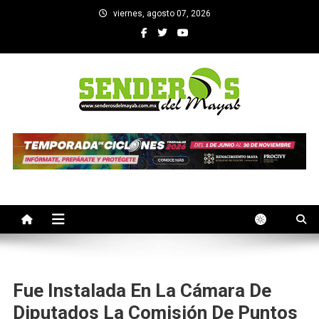
Saltar
viernes, agosto 07, 2026
al
contenido
SENDEROS DEL MAYAB
El medio informativo de Yucatan
Fue Instalada En La Cámara De
Diputados La Comisión De Puntos