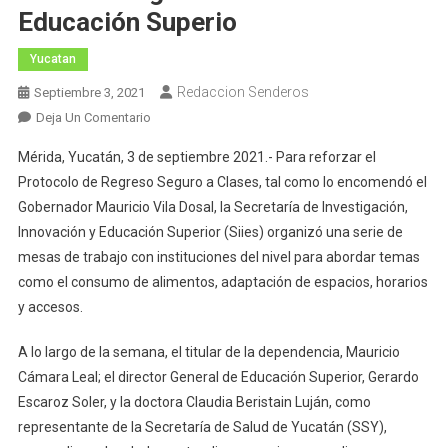
Educación Superio
Yucatan
Redaccion Senderos
Septiembre 3, 2021
En
Deja Un Comentario
Garantiza
Mérida, Yucatán, 3 de septiembre 2021.- Para reforzar el
Gobierno
Protocolo de Regreso Seguro a Clases, tal como lo encomendó el
Del
Gobernador Mauricio Vila Dosal, la Secretaría de Investigación,
Estado
Innovación y Educación Superior (Siies) organizó una serie de
Retorno
Seguro
mesas de trabajo con instituciones del nivel para abordar temas
En
como el consumo de alimentos, adaptación de espacios, horarios
Centros
y accesos.
De
Educación
A lo largo de la semana, el titular de la dependencia, Mauricio
Superio
Cámara Leal; el director General de Educación Superior, Gerardo
Escaroz Soler, y la doctora Claudia Beristain Luján, como
representante de la Secretaría de Salud de Yucatán (SSY),