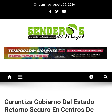
Saltar
domingo, agosto 09, 2026
al
contenido
SENDEROS DEL MAYAB
El medio informativo de Yucatan
Garantiza Gobierno Del Estado
Retorno Seguro En Centros De