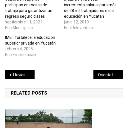
participan en mesas de
incremento salarial para más
trabajo para garantizar un
de 28 mil trabajadores de la
regreso seguro clases
educación en Yucatán
septiembre 11, 2021
junio 12, 2019
En «Municipios»
En «Relevantes»
IMET fortalece la educación
superior privada en Yucatán
febrero 4, 2025
En «Empresarial»
Navegación
Lluvias de moderadas a fuertes, este fin de semana, en Yucatán
Orienta IMSS Yucatán sobre la salud bucal en menores de edad y el proceso de la pérdida de dientes temporales
de
RELATED POSTS
entradas