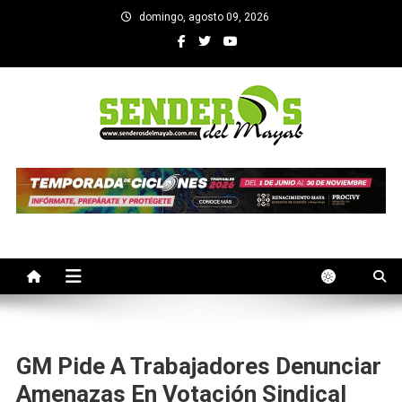
Saltar
domingo, agosto 09, 2026
al
contenido
SENDEROS DEL MAYAB
El medio informativo de Yucatan
GM Pide A Trabajadores Denunciar
Amenazas En Votación Sindical