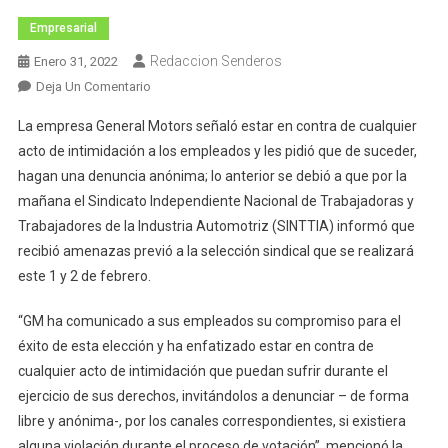
Empresarial
Redaccion Senderos
Enero 31, 2022
En
Deja Un Comentario
GM
La empresa General Motors señaló estar en contra de cualquier
Pide
acto de intimidación a los empleados y les pidió que de suceder,
A
hagan una denuncia anónima; lo anterior se debió a que por la
Trabajadores
mañana el Sindicato Independiente Nacional de Trabajadoras y
Denunciar
Amenazas
Trabajadores de la Industria Automotriz (SINTTIA) informó que
En
recibió amenazas previó a la selección sindical que se realizará
Votación
este 1 y 2 de febrero.
Sindical
“GM ha comunicado a sus empleados su compromiso para el
éxito de esta elección y ha enfatizado estar en contra de
cualquier acto de intimidación que puedan sufrir durante el
ejercicio de sus derechos, invitándolos a denunciar – de forma
libre y anónima-, por los canales correspondientes, si existiera
alguna violación durante el proceso de votación”, mencionó la