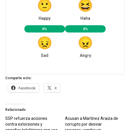
Happy
Haha
0%
0%
Sad
Angry
Comparte esto:
Facebook
X
Relacionado
SSP refuerza acciones
Acusan a Martínez Araiza de
contra extorsiones y
corrupto por desviar
engaños telefónicos con uso
recursos, vender un