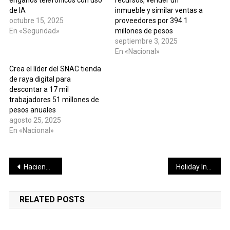
de IA
inmueble y similar ventas a
octubre 15, 2025
proveedores por 394.1
En «Seguridad»
millones de pesos
septiembre 3, 2025
En «Nacional»
Crea el líder del SNAC tienda
de raya digital para
descontar a 17 mil
trabajadores 51 millones de
pesos anuales
agosto 25, 2025
En «Nacional»
Navegación
Hacienda le niega al INE 1,738 mdp para la consulta de revocación de mandato
Holiday Inn, el primer hotel en el Aeropuerto Felipe Ángeles… pero el dueño será el Ejército
de
RELATED POSTS
entradas