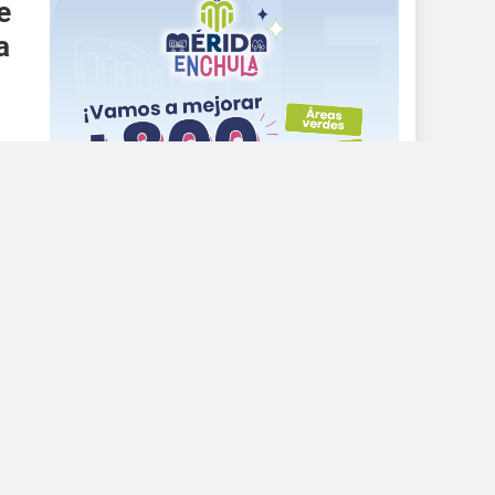
e
a
s
,
"CURSOS PROPEDÉUTICOS"