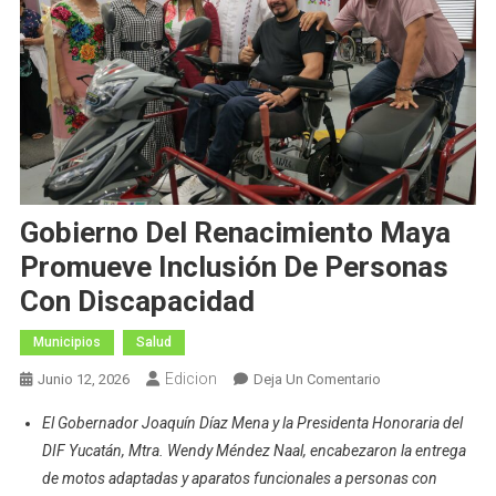
Gobierno Del Renacimiento Maya
Promueve Inclusión De Personas
Con Discapacidad
Municipios
Salud
Edicion
En
Junio 12, 2026
Deja Un Comentario
Gobierno
El Gobernador Joaquín Díaz Mena y la Presidenta Honoraria del
Del
DIF Yucatán, Mtra. Wendy Méndez Naal, encabezaron la entrega
Renacimiento
de motos adaptadas y aparatos funcionales a personas con
Maya