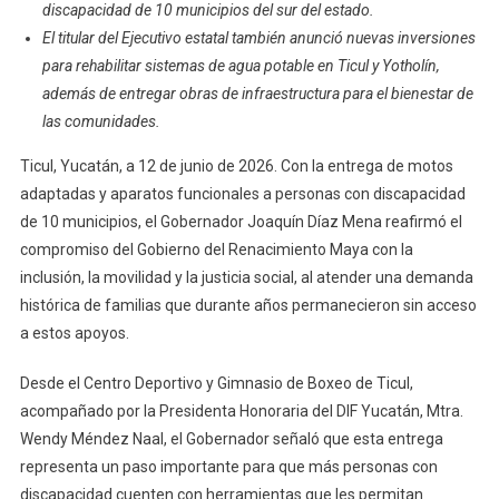
discapacidad de 10 municipios del sur del estado.
Promueve
Inclusión
El titular del Ejecutivo estatal también anunció nuevas inversiones
De
para rehabilitar sistemas de agua potable en Ticul y Yotholín,
Personas
además de entregar obras de infraestructura para el bienestar de
Con
las comunidades.
Discapacidad
Ticul, Yucatán, a 12 de junio de 2026. Con la entrega de motos
adaptadas y aparatos funcionales a personas con discapacidad
de 10 municipios, el Gobernador Joaquín Díaz Mena reafirmó el
compromiso del Gobierno del Renacimiento Maya con la
inclusión, la movilidad y la justicia social, al atender una demanda
histórica de familias que durante años permanecieron sin acceso
a estos apoyos.
Desde el Centro Deportivo y Gimnasio de Boxeo de Ticul,
acompañado por la Presidenta Honoraria del DIF Yucatán, Mtra.
Wendy Méndez Naal, el Gobernador señaló que esta entrega
representa un paso importante para que más personas con
discapacidad cuenten con herramientas que les permitan