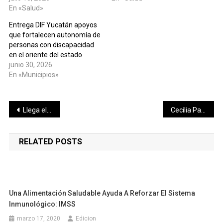
En «Salud»
Entrega DIF Yucatán apoyos
que fortalecen autonomía de
personas con discapacidad
en el oriente del estado
junio 30, 2026
En «Municipios»
Navegación
Llega el Va y Ven a las comisarías de Yaxnic y Dzoyaxché y una nueva conexión con el nuevo Hospital O’Horán
Cecilia Patrón mantiene el trabajo calle por calle y supervisa la repavimentación de la Avenida Canek
de
RELATED POSTS
entradas
Una Alimentación Saludable Ayuda A Reforzar El Sistema
Inmunológico: IMSS
marzo 17, 2020
Edicion