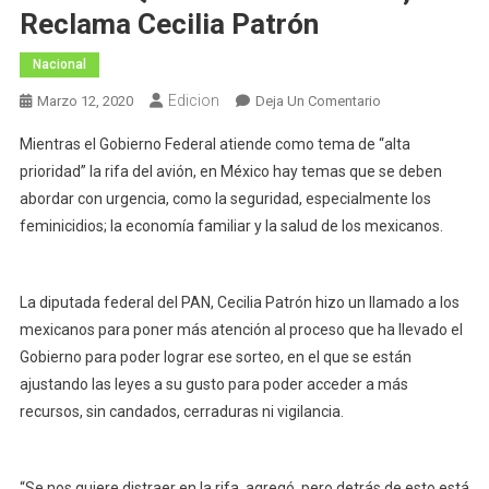
Reclama Cecilia Patrón
Nacional
Edicion
En
Marzo 12, 2020
Deja Un Comentario
Hay
Mientras el Gobierno Federal atiende como tema de “alta
Temas
prioridad” la rifa del avión, en México hay temas que se deben
Más
abordar con urgencia, como la seguridad, especialmente los
Urgentes
feminicidios; la economía familiar y la salud de los mexicanos.
De
Atender
Que
La
La diputada federal del PAN, Cecilia Patrón hizo un llamado a los
Rifa
mexicanos para poner más atención al proceso que ha llevado el
Del
Gobierno para poder lograr ese sorteo, en el que se están
Avión,
ajustando las leyes a su gusto para poder acceder a más
Reclama
recursos, sin candados, cerraduras ni vigilancia.
Cecilia
Patrón
“Se nos quiere distraer en la rifa, agregó, pero detrás de esto está