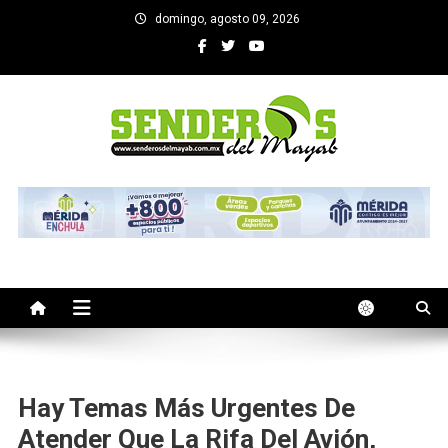
Saltar
domingo, agosto 09, 2026
al
contenido
SENDEROS DEL MAYAB
El medio informativo de Yucatan
Hay Temas Más Urgentes De
Atender Que La Rifa Del Avión,