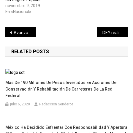
noviembre 9, 2019
En «Nacional»
Navegación
Avanzan obras de mantenimiento y rehabilitación en la Red Federal
IDEY realizará el Spring Special de Activación Física, en favor de la niñez con cáncer
de
RELATED POSTS
entradas
Más De 190 Millones De Pesos Invertidos En Acciones De
Conservación Y Rehabilitación De Carreteras De La Red
Federal.
julio 6, 2020
Redaccion Senderos
México Ha Decidido Enfrentar Con Responsabilidad Y Apertura