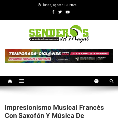
Saltar
lunes, agosto 10, 2026
al
contenido
SENDEROS DEL MAYAB
El medio informativo de Yucatan
Impresionismo Musical Francés
Con Saxofón Y Música De