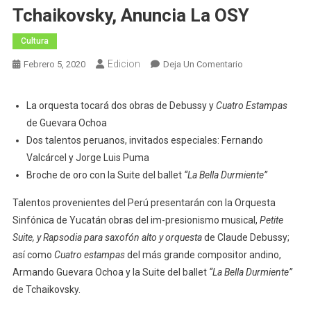
Tchaikovsky, Anuncia La OSY
Cultura
Edicion
En
Febrero 5, 2020
Deja Un Comentario
Impresionismo
Musical
La orquesta tocará dos obras de Debussy y
Cuatro Estampas
Francés
de Guevara Ochoa
Con
Dos talentos peruanos, invitados especiales: Fernando
Saxofón
Valcárcel y Jorge Luis Puma
Y
Broche de oro con la Suite del ballet
“La Bella Durmiente”
Música
De
Talentos provenientes del Perú presentarán con la Orquesta
Tchaikovsky,
Sinfónica de Yucatán obras del im-presionismo musical,
Petite
Anuncia
Suite, y Rapsodia para saxofón alto y orquesta
de Claude Debussy;
La
así como
Cuatro estampas
del más grande compositor andino,
OSY
Armando Guevara Ochoa y la Suite del ballet
“La Bella Durmiente”
de Tchaikovsky.