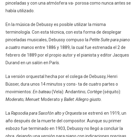
pinceladas y con una atmósfera va- porosa como nunca antes se
había utilizado.
En la música de Debussy es posible utilizar la misma
terminología. Con esta técnica, con esta forma de desplegar
pinceladas musicales, Debussy compuso la
Petite Suite para piano
a cuatro manos
entre 1886 y 1889, la cual fue estrenada el 2 de
febrero de 1889 por el propio autor y el pianista y editor Jacques
Durand en un salón en París.
La versión orquestal hecha por el colega de Debussy, Henri
Büsser, dura unos 14 minutos y cons- ta de cuatro partes o
movimientos:
En bateau
(Vela): Andantino;
Cortège
(séquito):
Moderato; Menuet:
Moderato y
Ballet: Allegro giusto.
La
Rapsodia para Saxofón alto y Orquesta
se estrenó en 1919, un
año después de la muerte del compositor. Aunque su primer
esbozo fue terminado en 1903, Debussy no llegó a concluir la
obra, dejando una versión para piano con indicaciones precisas