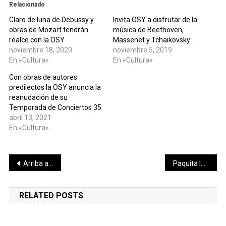
Relacionado
Claro de luna de Debussy y
Invita OSY a disfrutar de la
obras de Mozart tendrán
música de Beethoven,
realce con la OSY
Massenet y Tchaikovsky.
noviembre 18, 2020
noviembre 5, 2019
En «Cultura»
En «Cultura»
Con obras de autores
predilectos la OSY anuncia la
reanudación de su
Temporada de Conciertos 35
abril 13, 2021
En «Cultura»
Navegación
Arriba a Yucatán medicamento para pacientes con tratamientos oncológicos
Paquita la del Barrio y Alicia Villareal en el Carnaval de Mérida 2020
de
RELATED POSTS
entradas