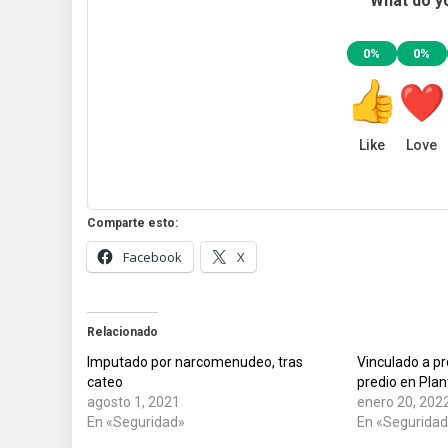
What do yo
0%
0%
Like
Love
Comparte esto:
Facebook
X
Relacionado
Imputado por narcomenudeo, tras
Vinculado a p
cateo
predio en Plan
agosto 1, 2021
enero 20, 202
En «Seguridad»
En «Segurida