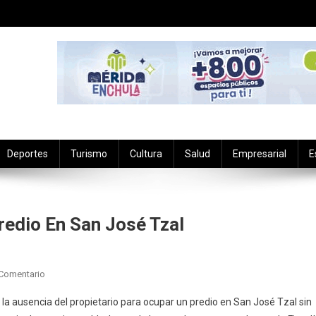
Deportes
Turismo
Cultura
Salud
Empresarial
E
edio En San José Tzal
En
 Comentario
Imputada
la ausencia del propietario para ocupar un predio en San José Tzal sin
Por