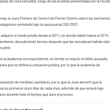
espojo de cosa inmueble, luego de las pruebas presentadas por la Fiscalí
Despojo
De
Un
rida, la Juez Primero de Control del Primer Distrito valoró los elemento
Predio
a indagatoria contenida bajo la causa penal 205/2021.
En
San
 adquirió el citado predio desde el 2011, en donde habitó hasta el 2019;
José
familiares, descubriendo tiempo después que las cerraduras habían sido
Tzal
nmueble.
en la audiencia correspondiente, en donde se imputó el delito acusado,
 para que se defina su situación jurídica, por lo que la audiencia de
.
a imposición de medidas cautelares, por lo que la Juez decretó que la
ca los primeros cinco días de cada mes, además de que estará bajo
ares durante todo el tiempo que dure el proceso.