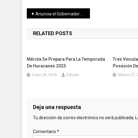
Navegación
Anuncia el Gobernador Mauricio Vila Dosal gestiones para el proyecto de un nuevo Hospital General “Dr. Agustín O’Horán”
de
RELATED POSTS
entradas
Mérida Se Prepara Para La Temporada
Tres Vincul
De Huracanes 2025
Posesión De
mayo 20, 2025
Edicion
febrero 27,
Deja una respuesta
Tu dirección de correo electrónico no será publicada.
L
Comentario
*