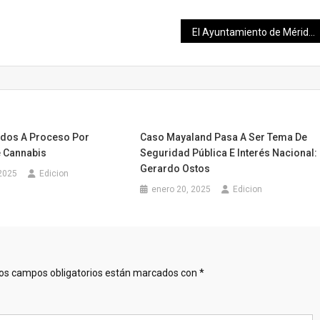
El Ayuntamiento de Mérida, prepara los cementerios de la ciudad para recibir a los visitantes
ados A Proceso Por
Caso Mayaland Pasa A Ser Tema De
 Cannabis
Seguridad Pública E Interés Nacional:
Gerardo Ostos
 2025
Edicion
enero 20, 2025
Edicion
os campos obligatorios están marcados con
*