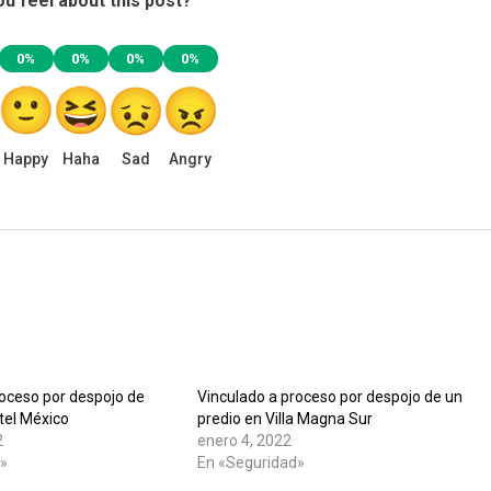
u feel about this post?
0%
0%
0%
0%
Happy
Haha
Sad
Angry
roceso por despojo de
Vinculado a proceso por despojo de un
tel México
predio en Villa Magna Sur
2
enero 4, 2022
d»
En «Seguridad»