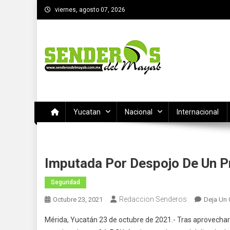
Saltar
viernes, agosto 07, 2026
al
contenido
SENDEROS DEL MAYAB
El medio informativo de Yucatan
Yucatan
Nacional
Internacional
Imputada Por Despojo De Un Pr
Seguridad
Redaccion Senderos
Octubre 23, 2021
Deja Un
Mérida, Yucatán 23 de octubre de 2021.- Tras aprovechar 