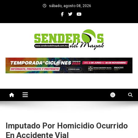
Saltar
sábado, agosto 08, 2026
al
contenido
SENDEROS DEL MAYAB
El medio informativo de Yucatan
Imputado Por Homicidio Ocurrido
En Accidente Vial