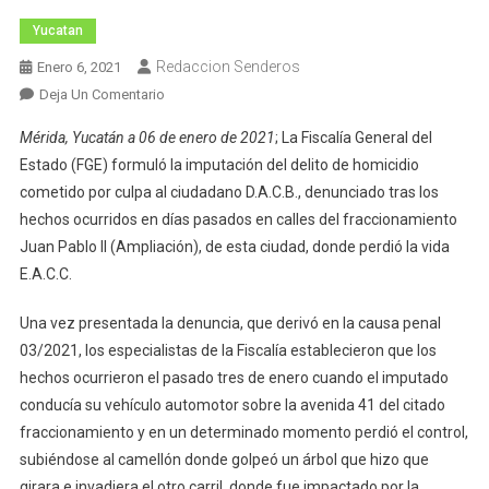
Yucatan
Redaccion Senderos
Enero 6, 2021
En
Deja Un Comentario
Imputado
Mérida, Yucatán a 06 de enero de 2021
; La Fiscalía General del
Por
Estado (FGE) formuló la imputación del delito de homicidio
Homicidio
cometido por culpa al ciudadano D.A.C.B., denunciado tras los
Ocurrido
hechos ocurridos en días pasados en calles del fraccionamiento
En
Accidente
Juan Pablo II (Ampliación), de esta ciudad, donde perdió la vida
Vial
E.A.C.C.
Una vez presentada la denuncia, que derivó en la causa penal
03/2021, los especialistas de la Fiscalía establecieron que los
hechos ocurrieron el pasado tres de enero cuando el imputado
conducía su vehículo automotor sobre la avenida 41 del citado
fraccionamiento y en un determinado momento perdió el control,
subiéndose al camellón donde golpeó un árbol que hizo que
girara e invadiera el otro carril, donde fue impactado por la