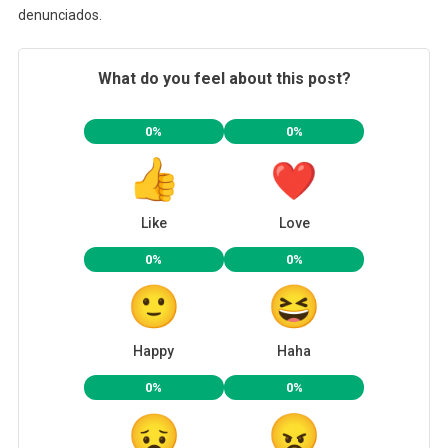
denunciados.
What do you feel about this post?
0%
0%
Like
Love
0%
0%
Happy
Haha
0%
0%