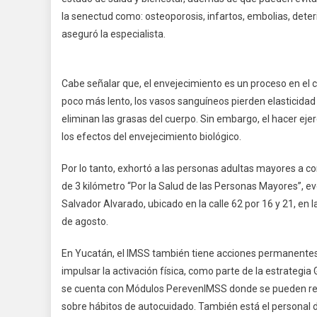
la senectud como: osteoporosis, infartos, embolias, deter
aseguró la especialista.
Cabe señalar que, el envejecimiento es un proceso en el c
poco más lento, los vasos sanguíneos pierden elasticida
eliminan las grasas del cuerpo. Sin embargo, el hacer ej
los efectos del envejecimiento biológico.
Por lo tanto, exhortó a las personas adultas mayores a con
de 3 kilómetro “Por la Salud de las Personas Mayores”, even
Salvador Alvarado, ubicado en la calle 62 por 16 y 21, en 
de agosto.
En Yucatán, el IMSS también tiene acciones permanentes 
impulsar la activación física, como parte de la estrategi
se cuenta con Módulos PerevenIMSS donde se pueden rea
sobre hábitos de autocuidado. También está el personal de