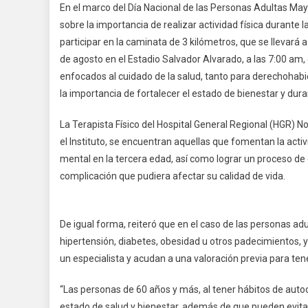
En el marco del Día Nacional de las Personas Adultas May
sobre la importancia de realizar actividad física durante la
participar en la caminata de 3 kilómetros, que se llevar
de agosto en el Estadio Salvador Alvarado, a las 7:00 am
enfocados al cuidado de la salud, tanto para derechohab
la importancia de fortalecer el estado de bienestar y dura
La Terapista Físico del Hospital General Regional (HGR) No
el Instituto, se encuentran aquellas que fomentan la activ
mental en la tercera edad, así como lograr un proceso de
complicación que pudiera afectar su calidad de vida.
De igual forma, reiteró que en el caso de las personas a
hipertensión, diabetes, obesidad u otros padecimientos, y 
un especialista y acudan a una valoración previa para ten
“Las personas de 60 años y más, al tener hábitos de aut
estado de salud y bienestar, además de que pueden evit