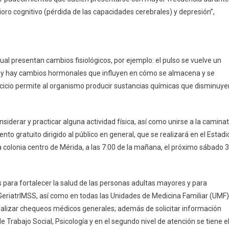
De
ioro cognitivo (pérdida de las capacidades cerebrales) y depresión”,
Agosto
ual presentan cambios fisiológicos, por ejemplo: el pulso se vuelve un
d y hay cambios hormonales que influyen en cómo se almacena y se
ercicio permite al organismo producir sustancias químicas que disminuye
siderar y practicar alguna actividad física, así como unirse a la camina
to gratuito dirigido al público en general, que se realizará en el Estadi
la colonia centro de Mérida, a las 7:00 de la mañana, el próximo sábado 
para fortalecer la salud de las personas adultas mayores y para
a GeriatrIMSS, así como en todas las Unidades de Medicina Familiar (UMF)
lizar chequeos médicos generales; además de solicitar información
 Trabajo Social, Psicología y en el segundo nivel de atención se tiene e