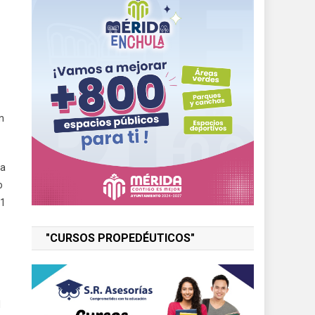
n
ta
o
31
"CURSOS PROPEDÉUTICOS"
l