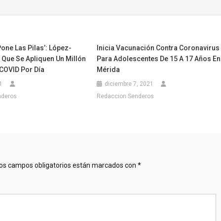
one Las Pilas’: López-
Inicia Vacunación Contra Coronavirus
 Que Se Apliquen Un Millón
Para Adolescentes De 15 A 17 Años En
COVID Por Día
Mérida
1
diciembre 7, 2021
nderos
Redaccion Senderos
os campos obligatorios están marcados con
*