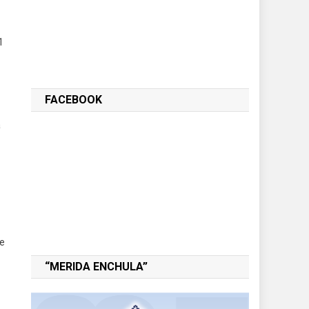
1
FACEBOOK
a
de
“MERIDA ENCHULA”