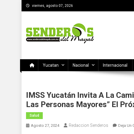
Saltar
viernes, agosto 07, 2026
al
contenido
SENDEROS DEL MAYAB
El medio informativo de Yucatan
Yucatan
Nacional
Internacional
IMSS Yucatán Invita A La Cami
Las Personas Mayores” El Pr
Salud
Redaccion Senderos
Agosto 27, 2024
Deja Un 