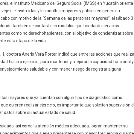
ores, el Instituto Mexicano del Seguro Social (IMSS) en Yucatán orienta
Yucatán
 vejez, e invita a las y los adultos mayores y público en general a
Invita
á a cabo con motivo de la “Semana de las personas mayores”, el sábado 3
A
, donde también se contará con módulos que brindarán servicios
La
Caminata
ientes como no derechohabientes, con el objetivo de concientizar sobre
De
nte esta etapa de la vida.
3
Kilómetros
. 1, doctora Aneris Vera Porter, indicó que entre las acciones que realiz
“Por
idad física o ejercicio, para mantener y mejorar la capacidad funcional y
La
 envejecimiento saludable y con menor riesgo de registrar alguna
Salud
De
Las
Personas
dultas mayores que ya cuentan con algún tipo de diagnóstico como
Mayores”
que quieren realizar ejercicio, es importante que soliciten supervisión 
El
er datos sobre su actual estado de salud.
Próximo
Sábado
ocuidado, así como la atención médica adecuada, logran mantener su
31
ar padecimientos que suelen presentarse con mayor frecuencia durante