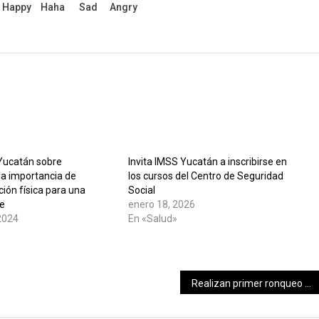
Happy
Haha
Sad
Angry
Yucatán sobre
Invita IMSS Yucatán a inscribirse en
la importancia de
los cursos del Centro de Seguridad
ción física para una
Social
le
enero 18, 2026
2024
En «Salud»
Realizan primer ronqueo de atún de 85 kilos en Valladolid