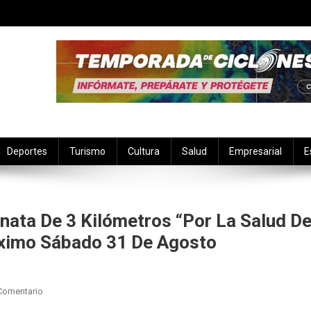
Deportes
Turismo
Cultura
Salud
Empresarial
E
nata De 3 Kilómetros “Por La Salud D
óximo Sábado 31 De Agosto
En
Comentario
IMSS