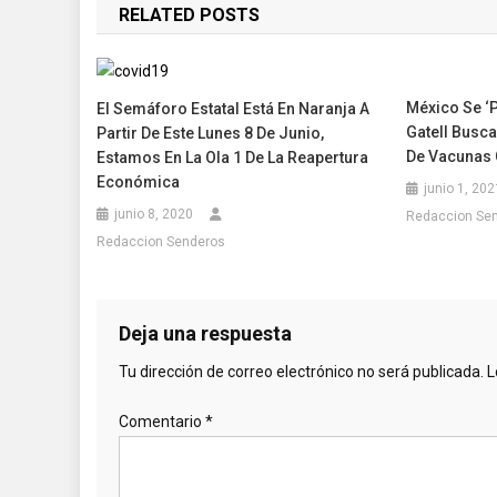
RELATED POSTS
entradas
México Se ‘p
El Semáforo Estatal Está En Naranja A
Gatell Busca
Partir De Este Lunes 8 De Junio,
De Vacunas 
Estamos En La Ola 1 De La Reapertura
Económica
junio 1, 202
junio 8, 2020
Redaccion Se
Redaccion Senderos
Deja una respuesta
Tu dirección de correo electrónico no será publicada.
L
Comentario
*