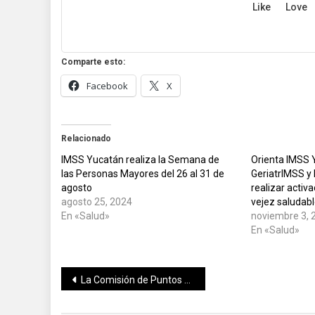
Like
Love
Comparte esto:
Facebook
X
Relacionado
IMSS Yucatán realiza la Semana de
Orienta IMSS 
las Personas Mayores del 26 al 31 de
GeriatrIMSS y 
agosto
realizar activa
agosto 25, 2024
vejez saludab
En «Salud»
noviembre 3, 
En «Salud»
Navegación
La Comisión de Puntos Constitucionales avaló en lo particular reformas constitucionales al Poder Judicial
de