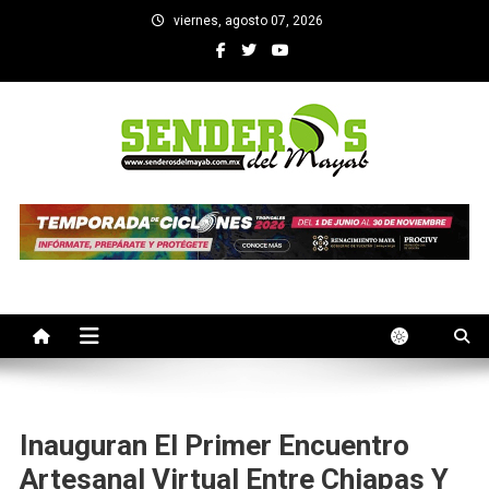
Saltar
viernes, agosto 07, 2026
al
contenido
SENDEROS DEL MAYAB
El medio informativo de Yucatan
Inauguran El Primer Encuentro
Artesanal Virtual Entre Chiapas Y