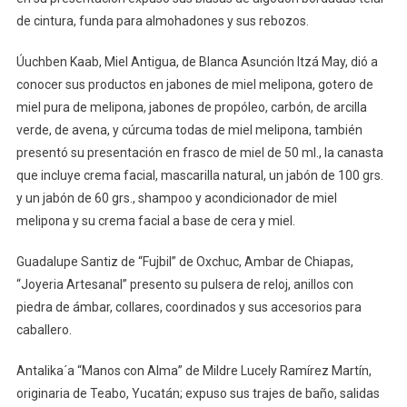
de cintura, funda para almohadones y sus rebozos.
Úuchben Kaab, Miel Antigua, de Blanca Asunción Itzá May, dió a
conocer sus productos en jabones de miel melipona, gotero de
miel pura de melipona, jabones de propóleo, carbón, de arcilla
verde, de avena, y cúrcuma todas de miel melipona, también
presentó su presentación en frasco de miel de 50 ml., la canasta
que incluye crema facial, mascarilla natural, un jabón de 100 grs.
y un jabón de 60 grs., shampoo y acondicionador de miel
melipona y su crema facial a base de cera y miel.
Guadalupe Santiz de “Fujbil” de Oxchuc, Ambar de Chiapas,
“Joyeria Artesanal” presento su pulsera de reloj, anillos con
piedra de ámbar, collares, coordinados y sus accesorios para
caballero.
Antalika´a “Manos con Alma” de Mildre Lucely Ramírez Martín,
originaria de Teabo, Yucatán; expuso sus trajes de baño, salidas