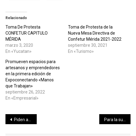
Relacionado
Toma De Protesta
Toma de Protesta de la
CONFETUR CAPITULO
Nueva Mesa Directiva de
MÉRIDA
Confetur Mérida 2021-2022
marzo 3, 2020
septiembre 30, 2021
En «Yucatan»
En «Turismo»
Promueven espacios para
artesanos y emprendedores
en la primera edición de
Expoconectando «Manos
que Trabajan»
septiembre 26, 2022
En «Empresarial»
Navegación
Piden aplicar protocolo de prevención a taxistas, vehículos de plataformas digitales y conductores particulares
Para la supervivencia de micro, pequeñas y medianas empresas se requiere de apoyos y liquidez en la contingencia sanitaria y créditos para la reactivación.
de