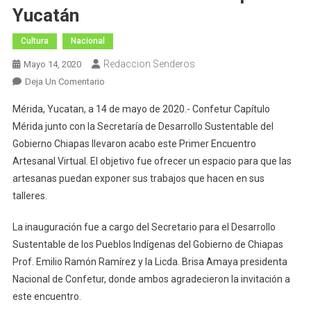
Yucatán
Cultura
Nacional
Redaccion Senderos
Mayo 14, 2020
En
Deja Un Comentario
Inauguran
Mérida, Yucatan, a 14 de mayo de 2020.- Confetur Capítulo
El
Mérida junto con la Secretaría de Desarrollo Sustentable del
Primer
Gobierno Chiapas llevaron acabo este Primer Encuentro
Encuentro
Artesanal Virtual. El objetivo fue ofrecer un espacio para que las
Artesanal
Virtual
artesanas puedan exponer sus trabajos que hacen en sus
Entre
talleres.
Chiapas
Y
La inauguración fue a cargo del Secretario para el Desarrollo
Yucatán
Sustentable de los Pueblos Indígenas del Gobierno de Chiapas
Prof. Emilio Ramón Ramírez y la Licda. Brisa Amaya presidenta
Nacional de Confetur, donde ambos agradecieron la invitación a
este encuentro.