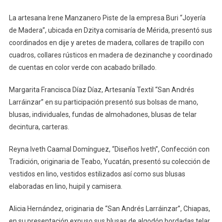
La artesana Irene Manzanero Piste de la empresa Buri “Joyería
de Madera”, ubicada en Dzitya comisaría de Mérida, presentó sus
coordinados en dije y aretes de madera, collares de trapillo con
cuadros, collares rústicos en madera de dezinanche y coordinado
de cuentas en color verde con acabado brillado.
Margarita Francisca Díaz Díaz, Artesanía Textil “San Andrés
Larráinzar” en su participación presentó sus bolsas de mano,
blusas, individuales, fundas de almohadones, blusas de telar
decintura, carteras.
Reyna Iveth Caamal Domínguez, “Diseños Iveth”, Confección con
Tradición, originaria de Teabo, Yucatán, presentó su colección de
vestidos en lino, vestidos estilizados así como sus blusas
elaboradas en lino, huipil y camisera.
Alicia Hernández, originaria de “San Andrés Larráinzar”, Chiapas,
en su presentación expuso sus blusas de algodón bordadas telar