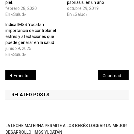
piel.
psoriasis, en un año
febrero 28, 2020
octubre 29, 2019
En «Salud»
En «Salud»
Indica IMSS Yucatán
importancia de controlar el
estrés y afectaciones que
puede generar en la salud
junio 29, 2025
En «Salud»
Navegación
Ernesto Sánchez y Abigail Cabrera se coronan en la XXXI Carrera CMIC del Día del Ingeniero
Gobernador Joaquín Díaz Mena reconoce excelencia académica de estudiantes yucatecos
de
RELATED POSTS
entradas
LA LECHE MATERNA PERMITE A LOS BEBÉS LOGRAR UN MEJOR
DESARROLLO: IMSS YUCATÁN