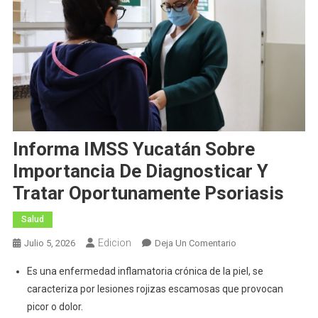
Informa IMSS Yucatán Sobre
Importancia De Diagnosticar Y
Tratar Oportunamente Psoriasis
Salud
Edicion
En
Julio 5, 2026
Deja Un Comentario
Informa
Es una enfermedad inflamatoria crónica de la piel, se
IMSS
caracteriza por lesiones rojizas escamosas que provocan
Yucatán
picor o dolor.
Sobre