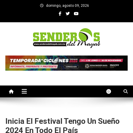
Saltar
domingo, agosto 09, 2026
al
contenido
SENDEROS DEL MAYAB
El medio informativo de Yucatan
Inicia El Festival Tengo Un Sueño
2024 En Todo El País