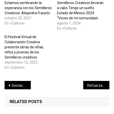
Estamos sembrando la
Semilleros Creativos llevarán
esperanza con los Semilleros
a cabo Tengo un sueño
Creativos: Alejandra Frausto
Estado de México 2024
octubre 20, 2021
“Voces de mi comunidad»
En «Cultura»
agosto 1, 2024
En «Cultura»
El Festival Virtual de
Colaboración Creativa
presenta obras de niñas,
niños y jóvenes de los
Semilleros creativos
septiembre 12, 2022
En «Cultura»
Navegación
Destaca INE apropiación ciudadana del proceso electoral en Yucatán
Refuerzan lazos culturales entre Solidaridad y Colombia
de
RELATED POSTS
entradas