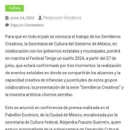
Cultura
Redaccion Senderos
Junio 24, 2024
En
Deja Un Comentario
Inicia
Para que en todo el país se conozca el trabajo de los Semilleros
El
Creativos, la Secretaría de Cultura del Gobierno de México, en
Festival
colaboración con los gobiernos estatales y municipales, pondrá
Tengo
en marcha el Festival Tengo un sueño 2024, a partir del 27 de
Un
Sueño
junio, que estará conformado por tres momentos: la realización
2024
de eventos estatales en donde se compartirán los alcances y la
En
capacidad creativa de infancias y juventudes de estos grupos
Todo
colaborativos; la presentación de la serie “Semilleros Creativos” y
El
la muestra artística «Somos semilla».
País
Esto se anunció en conferencia de prensa realizada en el
Pabellón Escénico, de la Ciudad de México, encabezada por la
secretaria de Cultura federal, Alejandra Frausto Guerrero, quien
estuvo acompañada de la subsecretaria de Desarrollo Cultural,