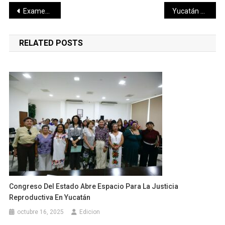
Navegación
Examen Nacional de Residencias Médicas dejará derrama de 214 mdp en Yucatán
Yucatán conmemora el Día Nacional de Protección Civil
de
RELATED POSTS
entradas
Congreso Del Estado Abre Espacio Para La Justicia
Reproductiva En Yucatán
octubre 16, 2025
Edicion