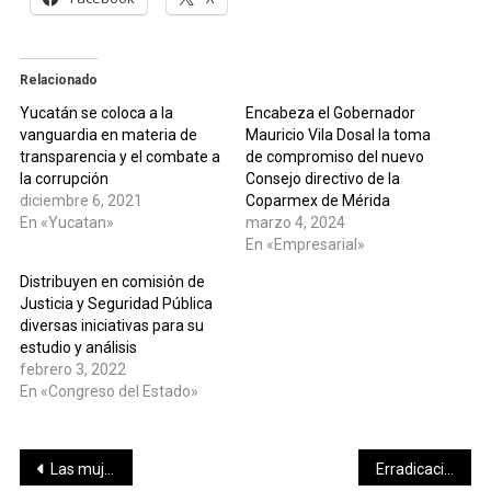
Relacionado
Yucatán se coloca a la
Encabeza el Gobernador
vanguardia en materia de
Mauricio Vila Dosal la toma
transparencia y el combate a
de compromiso del nuevo
la corrupción
Consejo directivo de la
diciembre 6, 2021
Coparmex de Mérida
En «Yucatan»
marzo 4, 2024
En «Empresarial»
Distribuyen en comisión de
Justicia y Seguridad Pública
diversas iniciativas para su
estudio y análisis
febrero 3, 2022
En «Congreso del Estado»
Navegación
Las mujeres han abierto espacios y brechas en la historia para darnos una patria generosa: Zoé Robledo
Erradicación de la poliomielitis en México lleva 30 años: IMSS