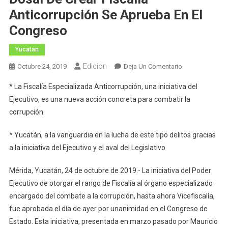
Anticorrupción Se Aprueba En El
Congreso
Yucatan
Edicion
En
Octubre 24, 2019
Deja Un Comentario
Iniciativa
* La Fiscalía Especializada Anticorrupción, una iniciativa del
Y
Ejecutivo, es una nueva acción concreta para combatir la
Promesa
corrupción
De
Campaña
* Yucatán, a la vanguardia en la lucha de este tipo delitos gracias
Del
a la iniciativa del Ejecutivo y el aval del Legislativo
Gobernador
Mauricio
Mérida, Yucatán, 24 de octubre de 2019.- La iniciativa del Poder
Vila
Ejecutivo de otorgar el rango de Fiscalía al órgano especializado
Dosal
De
encargado del combate a la corrupción, hasta ahora Vicefiscalía,
Crear
fue aprobada el día de ayer por unanimidad en el Congreso de
Fiscalía
Estado. Esta iniciativa, presentada en marzo pasado por Mauricio