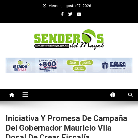
Saltar
viernes, agosto 07, 2026
al
contenido
SENDEROS DEL MAYAB
El medio informativo de Yucatan
Iniciativa Y Promesa De Campaña
Del Gobernador Mauricio Vila
Dosal De Crear Fiscalía