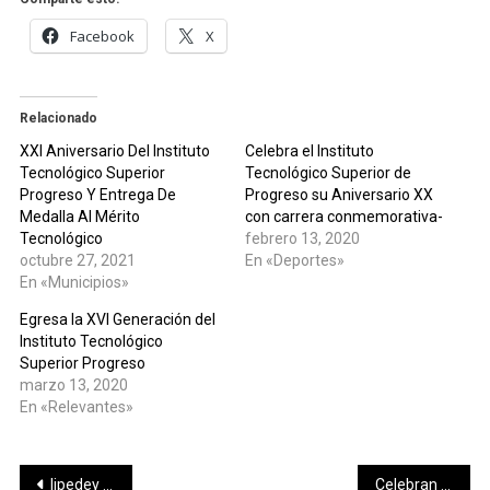
Facebook
X
Relacionado
XXl Aniversario Del Instituto
Celebra el Instituto
Tecnológico Superior
Tecnológico Superior de
Progreso Y Entrega De
Progreso su Aniversario XX
Medalla Al Mérito
con carrera conmemorativa-
Tecnológico
febrero 13, 2020
octubre 27, 2021
En «Deportes»
En «Municipios»
Egresa la XVI Generación del
Instituto Tecnológico
Superior Progreso
marzo 13, 2020
En «Relevantes»
Navegación
Iipedey y Fundación Macay invitan a la Jornada de Arte y Discapacidad Intelectual
Celebran 70 años de salvaguardar y promover la canción tradicional yucateca