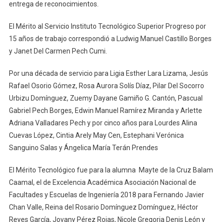
entrega de reconocimientos.
El Mérito al Servicio Instituto Tecnológico Superior Progreso por
15 años de trabajo correspondió a Ludwig Manuel Castillo Borges
y Janet Del Carmen Pech Cumi.
Por una década de servicio para Ligia Esther Lara Lizama, Jesús
Rafael Osorio Gómez, Rosa Aurora Solís Díaz, Pilar Del Socorro
Urbizu Domínguez, Zuemy Dayane Gamiño G. Cantón, Pascual
Gabriel Pech Borges, Edwin Manuel Ramírez Miranda y Arlette
Adriana Valladares Pech y por cinco años para Lourdes Alina
Cuevas López, Cintia Arely May Cen, Estephani Verónica
Sanguino Salas y Ángelica María Terán Prendes
El Mérito Tecnológico fue para la alumna Mayte de la Cruz Balam
Caamal, el de Excelencia Académica Asociación Nacional de
Facultades y Escuelas de Ingeniería 2018 para Fernando Javier
Chan Valle, Reina del Rosario Domínguez Domínguez, Héctor
Reyes García, Jovany Pérez Rojas, Nicole Gregoria Denis León y