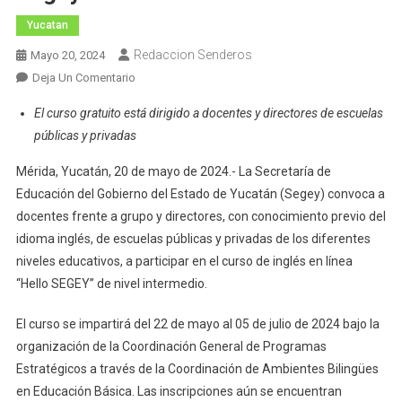
Yucatan
Redaccion Senderos
Mayo 20, 2024
En
Deja Un Comentario
Invitan
El curso gratuito está dirigido a docentes y directores de escuelas
A
públicas y privadas
Curso
En
Mérida, Yucatán, 20 de mayo de 2024.- La Secretaría de
Línea
Educación del Gobierno del Estado de Yucatán (Segey) convoca a
“Hello
docentes frente a grupo y directores, con conocimiento previo del
Segey”
idioma inglés, de escuelas públicas y privadas de los diferentes
Para
niveles educativos, a participar en el curso de inglés en línea
Nivel
“Hello SEGEY” de nivel intermedio.
Intermedio
El curso se impartirá del 22 de mayo al 05 de julio de 2024 bajo la
organización de la Coordinación General de Programas
Estratégicos a través de la Coordinación de Ambientes Bilingües
en Educación Básica. Las inscripciones aún se encuentran