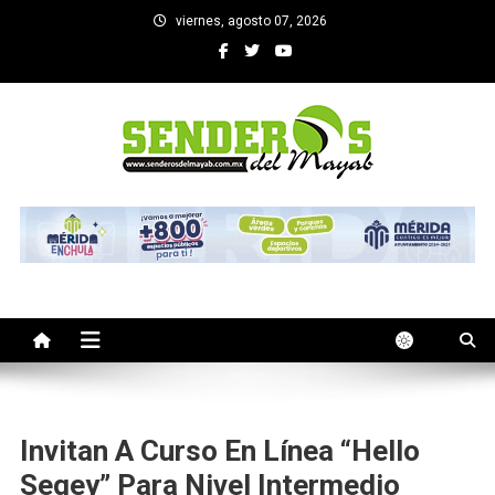
Saltar
viernes, agosto 07, 2026
al
contenido
SENDEROS DEL MAYAB
El medio informativo de Yucatan
Invitan A Curso En Línea “Hello
Segey” Para Nivel Intermedio