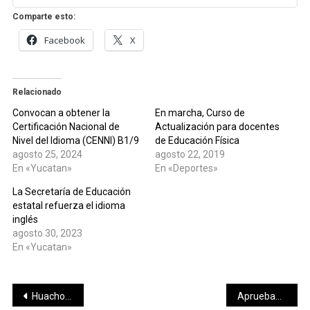
Comparte esto:
Facebook
X
Relacionado
Convocan a obtener la
En marcha, Curso de
Certificación Nacional de
Actualización para docentes
Nivel del Idioma (CENNI) B1/9
de Educación Física
agosto 25, 2024
agosto 22, 2019
En «Yucatan»
En «Deportes»
La Secretaría de Educación
estatal refuerza el idioma
inglés
agosto 30, 2023
En «Yucatan»
Navegación
Huacho firma compromiso por la paz y Refrenda trabajar por el bienestar de las familias de Yucatán
Aprueban en comisión iniciativa a favor del cuidado del medio ambiente