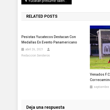
Navegación
Yucatán presume talento y podios en el Nacional de Fisicoconstructivismo
de
RELATED POSTS
entradas
Pesistas Yucatecos Destacan Con
Medallas En Evento Panamericano
abril 26, 2021
Redaccion Senderos
Venados F.C 
Correcamino
septiembre 
Deja una respuesta