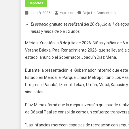
Deportes
Edicion
En
Julio 8, 2026
Deja Un Comentario
Invitan
El espacio gratuito se realizará del 20 de julio al 1 de ag
A
niñas y niños de 6 a 12 años.
Inscribir
A
Mérida, Yucatán, a 8 de julio de 2026. Niñas y niños de 
Niñas
Verano Báaxal Paal Renacimiento 2026, que se llevará a cab
Y
estado, anunció el Gobernador Joaquín Díaz Mena.
Niños
Al
Durante la presentación, el Gobernador informó que este
Campam
Estado en Mérida, el Parque Lineal Metropolitano Los Paseo
De
Progreso, Panabá, Izamal, Tekax, Umán, Motul, Kanasín y
Verano
sindicatos.
Báaxal
Paal
Díaz Mena afirmó que la mejor inversión que puede realizar
Renacim
de Báaxal Paal se consolida como un esfuerzo transversal q
2026
“Las infancias merecen espacios de recreación con seguri