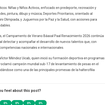
icos: Niñas y Niños Activos, enfocado en predeporte, recreación y
des, pintura, dibujo y música; Deportes Prioritarios, orientado al
Mini Olimpiada; y Juguemos por la Paz y la Salud, con acciones para
udables.
ias, el Campamento de Verano Báaxal Paal Renacimiento 2026 continúa
l detectar y acompañar el desarrollo de nuevos talentos que, con
n competencias nacionales e internacionales.
 Víctor Méndez Uicab, quien inició su formación deportiva en programas
e proclamó campeón mundial sub-17 de levantamiento de pesas en el
dándose como una de las principales promesas de la halterofilia
u feel about this post?
0%
0%
0%
0%