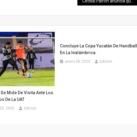
Cecilia Patrón anuncia que honrarán a la mujer maya en Paseo de Montejo
Concluye La Copa Yucatán De Handbal
En La Inalámbrica.
enero 28, 2020
Edicion
Se Mide De Visita Ante Los
s De La UAT
25, 2025
Edicion