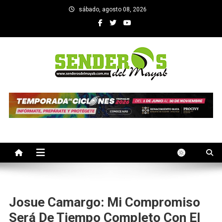
Saltar
sábado, agosto 08, 2026
al
contenido
SENDEROS DEL MAYAB
El medio informativo de Yucatan
Josue Camargo: Mi Compromiso
Será De Tiempo Completo Con El