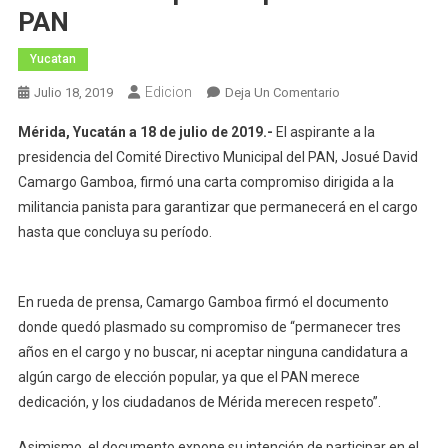
PAN
Yucatan
Edicion
En
Julio 18, 2019
Deja Un Comentario
Josue
Mérida, Yucatán a 18 de julio de 2019.-
El aspirante a la
Camargo:
presidencia del Comité Directivo Municipal del PAN, Josué David
Mi
Camargo Gamboa, firmó una carta compromiso dirigida a la
Compromiso
militancia panista para garantizar que permanecerá en el cargo
Será
De
hasta que concluya su período.
Tiempo
Completo
Con
En rueda de prensa, Camargo Gamboa firmó el documento
El
donde quedó plasmado su compromiso de “permanecer tres
PAN
años en el cargo y no buscar, ni aceptar ninguna candidatura a
algún cargo de elección popular, ya que el PAN merece
dedicación, y los ciudadanos de Mérida merecen respeto”.
Asimismo, el documento expone su intención de participar en el