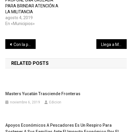
PARA BRINDAR ATENCIÓN A
LA MILITANCIA
agosto 4, 2019
En «Municipios»
Navegación
Con la participación ciudadana podremos enfrentar los desafíos de nuestra ciudad, afirma el alcalde Renán Barrera Concha
Llega a Mérida el proyecto de cultura en movimiento
de
RELATED POSTS
entradas
Masters Yucatán Trasciende Fronteras
noviembre 6, 2019
Edicion
Apoyos Económicos A Pescadores Es Un Respiro Para
Sostener A Sus Familias Ante El Impacto Económico Por El