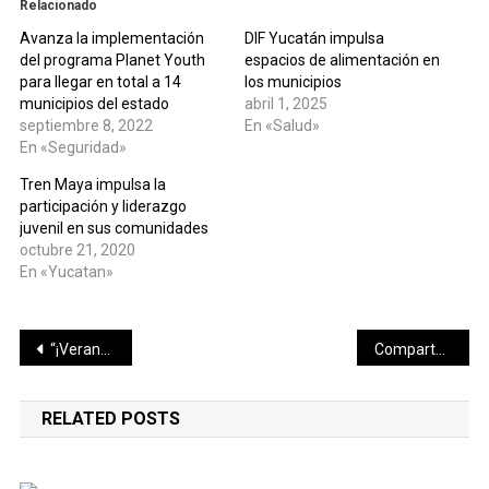
Relacionado
Avanza la implementación
DIF Yucatán impulsa
del programa Planet Youth
espacios de alimentación en
para llegar en total a 14
los municipios
municipios del estado
abril 1, 2025
septiembre 8, 2022
En «Salud»
En «Seguridad»
Tren Maya impulsa la
participación y liderazgo
juvenil en sus comunidades
octubre 21, 2020
En «Yucatan»
Navegación
“¡Verano en Movimiento!” fortalece habilidades y valores en adolescentes
Comparte con Cecilia Patrón su más reciente triunfo el piloto de Nascar Carlos Novelo
de
RELATED POSTS
entradas