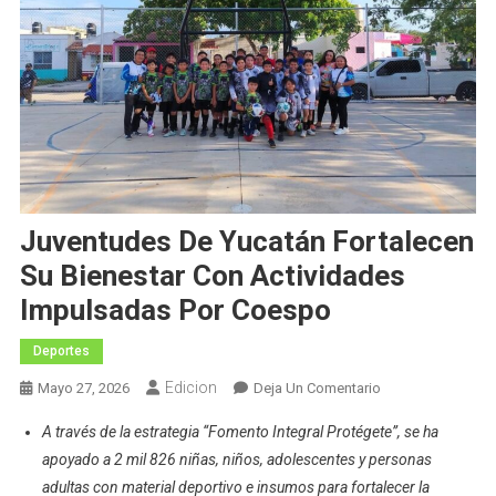
Juventudes De Yucatán Fortalecen
Su Bienestar Con Actividades
Impulsadas Por Coespo
Deportes
Edicion
En
Mayo 27, 2026
Deja Un Comentario
Juventudes
A través de la estrategia “Fomento Integral Protégete”, se ha
De
apoyado a 2 mil 826 niñas, niños, adolescentes y personas
Yucatán
adultas con material deportivo e insumos para fortalecer la
Fortalecen