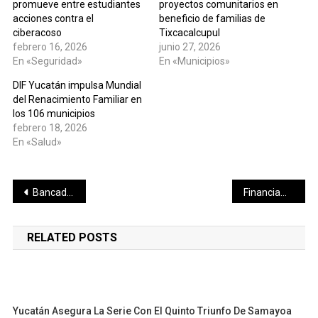
promueve entre estudiantes
proyectos comunitarios en
acciones contra el
beneficio de familias de
ciberacoso
Tixcacalcupul
febrero 16, 2026
junio 27, 2026
En «Seguridad»
En «Municipios»
DIF Yucatán impulsa Mundial
del Renacimiento Familiar en
los 106 municipios
febrero 18, 2026
En «Salud»
Navegación
Bancada del Pueblo defiende a pobladores de Chichimilá: «¡Ustedes son orgullosamente yucatecos y nadie les van a robar su identidad!»
Financiamiento climático y desarrollo sustentable toman fuerza en Yucatán
de
RELATED POSTS
entradas
Yucatán Asegura La Serie Con El Quinto Triunfo De Samayoa