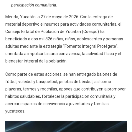
participación comunitaria.
Su
Bienestar
Mérida, Yucatán, a 27 de mayo de 2026. Con la entrega de
Con
material deportivo e insumos para actividades comunitarias, el
Actividades
Consejo Estatal de Población de Yucatán (Coespo) ha
Impulsadas
beneficiado a dos mil 826 niñas, niños, adolescentes y personas
Por
Coespo
adultas mediante la estrategia “Fomento Integral Protégete”,
orientada a impulsar la sana convivencia, la actividad física y el
bienestar integral de la población.
Como parte de estas acciones, se han entregado balones de
fútbol, voleibol y basquetbol, pelotas de béisbol, así como
playeras, termos y mochilas, apoyos que contribuyen a promover
hábitos saludables, fortalecer la participación comunitaria y
acercar espacios de convivencia a juventudes y familias
yucatecas.