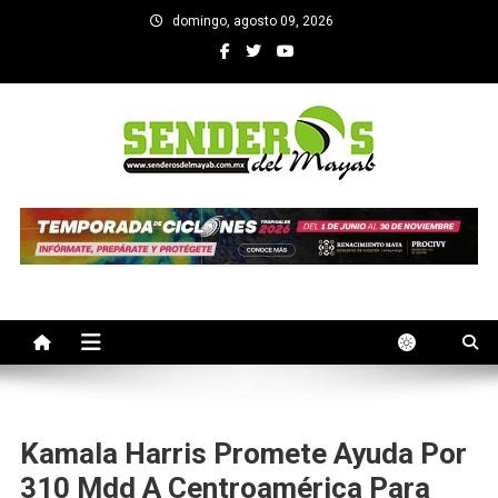
Saltar
domingo, agosto 09, 2026
al
contenido
SENDEROS DEL MAYAB
El medio informativo de Yucatan
Kamala Harris Promete Ayuda Por
310 Mdd A Centroamérica Para