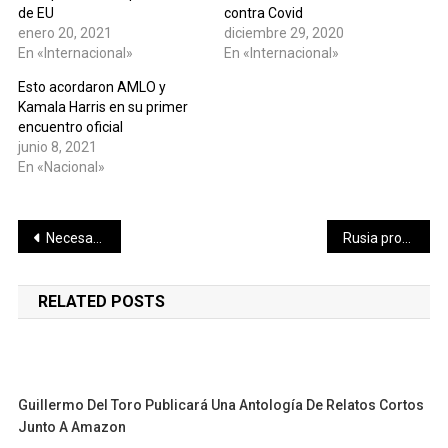
de EU
contra Covid
enero 20, 2021
diciembre 29, 2020
En «Internacional»
En «Internacional»
Esto acordaron AMLO y
Kamala Harris en su primer
encuentro oficial
junio 8, 2021
En «Nacional»
Navegación
Necesario impulsar obras para el desarrollo de una Mérida ordenada e incluyente, Verónica Camino
Rusia profundiza la crisis con Europa del Este por sus operaciones en República Checa: expulsó a siete diplomáticos de cuatro países
de
RELATED POSTS
entradas
Guillermo Del Toro Publicará Una Antología De Relatos Cortos
Junto A Amazon