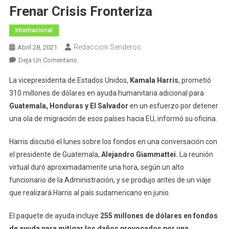
Frenar Crisis Fronteriza
Internacional
Redaccion Senderos
Abril 28, 2021
En
Deja Un Comentario
Kamala
La vicepresidenta de Estados Unidos,
Kamala Harris
, prometió
Harris
310 millones de dólares en ayuda humanitaria adicional para
Promete
Guatemala, Honduras y El Salvador
en un esfuerzo por detener
Ayuda
una ola de migración de esos países hacia EU, informó su oficina.
Por
310
Harris discutió el lunes sobre los fondos en una conversación con
Mdd
A
el presidente de Guatemala,
Alejandro Giammattei.
La reunión
Centroamérica
virtual duró aproximadamente una hora, según un alto
Para
funcionario de la Administración, y se produjo antes de un viaje
Frenar
que realizará Harris al país sudamericano en junio.
Crisis
Fronteriza
El paquete de ayuda incluye
255 millones de dólares en fondos
de ayuda para mitigar los daños provocados por una