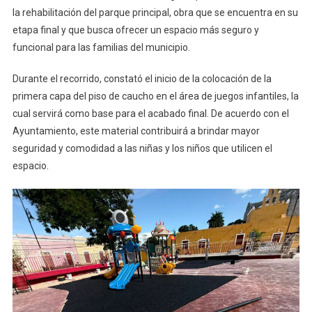
la rehabilitación del parque principal, obra que se encuentra en su
Avances
etapa final y que busca ofrecer un espacio más seguro y
En
La
funcional para las familias del municipio.
Rehabilitación
Del
Durante el recorrido, constató el inicio de la colocación de la
Parque
primera capa del piso de caucho en el área de juegos infantiles, la
Principal
cual servirá como base para el acabado final. De acuerdo con el
De
Ayuntamiento, este material contribuirá a brindar mayor
Umán
seguridad y comodidad a las niñas y los niños que utilicen el
espacio.