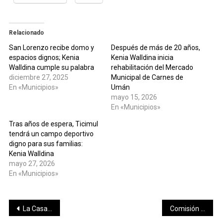
Relacionado
San Lorenzo recibe domo y
Después de más de 20 años,
espacios dignos; Kenia
Kenia Walldina inicia
Walldina cumple su palabra
rehabilitación del Mercado
diciembre 27, 2025
Municipal de Carnes de
En «Municipios»
Umán
mayo 15, 2026
En «Municipios»
Tras años de espera, Ticimul
tendrá un campo deportivo
digno para sus familias:
Kenia Walldina
mayo 27, 2026
En «Municipios»
Navegación
La Casa del Pueblo combina tradición, salud y energía peninsular en una máster clase de fitness
Comisión de Vigilancia concluye comparecencias de aspirantes a la titularidad del Órgano de Control Interno del Tribunal de Justicia Administrativa