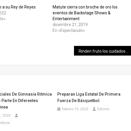
 a su Rey de Reyes
Matute cierra con broche de oro los
2022
eventos de Backstage Shows &
lo»
Entertainment
diciembre 21, 2019
En «Espectaculo»
Rinden fruto los cuidados y la adecuada alimentación a los animales: 79 nuevos huéspedes en el Centenario y Animaya en 2019
ciales De Gimnasia Ritmica
Preparan Liga Estatal De Primera
Parte En Diferentes
Fuerza De Básquetbol.
inea
febrero 19, 2020
Edicion
, 2020
nderos