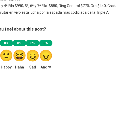
ª y 4ª Fila $990; 5ª, 6ª y 7ª Fila: $880, Ring General $770; Oro $440; Grada
utar en vivo esta lucha por la espada más codiciada de la Triple A.
u feel about this post?
0%
0%
0%
0%
Happy
Haha
Sad
Angry