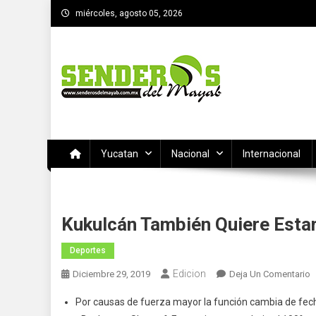
Saltar
miércoles, agosto 05, 2026
al
contenido
SENDEROS DEL MAYAB
El medio informativo de Yucatan
Yucatan
Nacional
Internacional
Kukulcán También Quiere Esta
Deportes
Edicion
E
Diciembre 29, 2019
Deja Un Comentario
K
Por causas de fuerza mayor la función cambia de fech
T