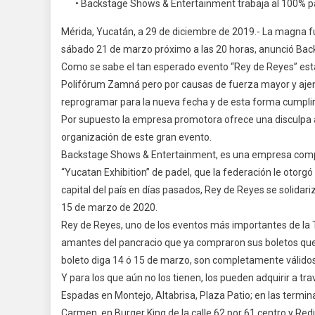
• Backstage Shows & Entertainment trabaja al 100% par
Q
E
Mérida, Yucatán, a 29 de diciembre de 2019.- La magna fu
E
sábado 21 de marzo próximo a las 20 horas, anunció Ba
L
Como se sabe el tan esperado evento “Rey de Reyes” est
M
Polifórum Zamná pero por causas de fuerza mayor y ajen
F
reprogramar para la nueva fecha y de esta forma cumplir a
R
Por supuesto la empresa promotora ofrece una disculpa al
D
R
organización de este gran evento.
Backstage Shows & Entertainment, es una empresa compro
“Yucatan Exhibition” de padel, que la federación le otorgó
capital del país en días pasados, Rey de Reyes se solidari
15 de marzo de 2020.
Rey de Reyes, uno de los eventos más importantes de la Tr
amantes del pancracio que ya compraron sus boletos que 
boleto diga 14 ó 15 de marzo, son completamente válidos
Y para los que aún no los tienen, los pueden adquirir a t
Espadas en Montejo, Altabrisa, Plaza Patio; en las term
Carmen, en Burger King de la calle 62 por 61 centro y Red