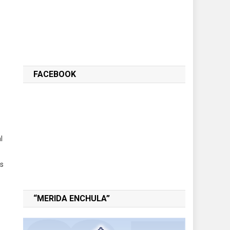
FACEBOOK
l
os
“MERIDA ENCHULA”