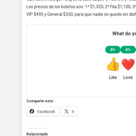
Los precios de los boletos son: 1ª $1,320; 2ª Fila $1,100; 3
VIP $495 y General $330; para que nadie se quede sin disfr
What do yo
0%
0%
Like
Love
Comparte esto:
Facebook
X
Relacionado