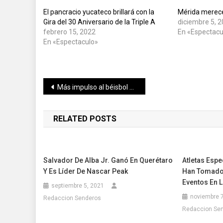
El pancracio yucateco brillará con la
Mérida merece
Gira del 30 Aniversario de la Triple A
diciembre 5, 
febrero 15, 2022
En «Espectacu
En «Espectaculo»
Navegación
Más impulso al béisbol en Yucatán
de
RELATED POSTS
entradas
Salvador De Alba Jr. Ganó En Querétaro
Atletas Espe
Y Es Líder De Nascar Peak
Han Tomado 
Eventos En L
septiembre 5, 2021
noviembre 7
Redaccion Senderos
Redaccion Se