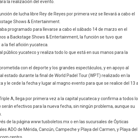
a la realización del evento.
uiere
star
nción de lucha libre Rey de Reyes por primera vez se llevará a cabo el
n
ckstage Shows & Entertainment.
a
aba programado para llevarse a cabo el sábado 14 de marzo en el
agna
os a Backstage Shows & Entertainment, la función se tuvo que
unción
 la fiel afición yucateca.
ey
 público yucateco y realiza todo lo que está en sus manos para la
e
eyes.
metida con el deporte y los grandes espectáculos, y en apoyo al
 al estado durante la final de World Padel Tour (WPT) realizado en la
za y le cede la fecha y lugar al magno evento para que se realice del 13 a
iple A, llega por primera vez a la capital yucateca y confirma a todos l
serán efectivos para la nueva fecha, sin ningún problema, aunque su
.
ravés de la página www.tusboletos.mx o en las sucursales de Ópticas
inales ADO de Mérida, Cancún, Campeche y Playa del Carmen, y Playa del
icom centro.