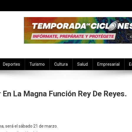
Deportes
Turismo
Cultura
Salud
Empresarial
E
r En La Magna Función Rey De Reyes.
n
ukulcán
a, será el sábado 21 de marzo.
ambién