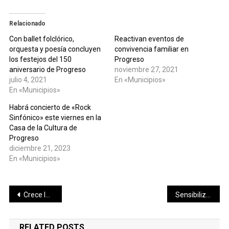
Relacionado
Con ballet folclórico,
Reactivan eventos de
orquesta y poesía concluyen
convivencia familiar en
los festejos del 150
Progreso
aniversario de Progreso
noviembre 27, 2021
julio 4, 2021
En «Municipios»
En «Municipios»
Habrá concierto de «Rock
Sinfónico» este viernes en la
Casa de la Cultura de
Progreso
diciembre 21, 2023
En «Municipios»
Navegación
Crece la atención a la niñez de las comisarías meridanas
Sensibiliza IMSS Yucatán sobre la importancia de prevenir quemaduras en niñas, niños y adolescentes
de
RELATED POSTS