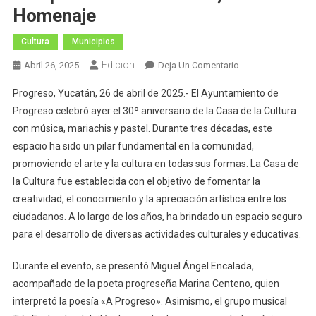
Homenaje
Cultura
Municipios
Edicion
En
Abril 26, 2025
Deja Un Comentario
La
Progreso, Yucatán, 26 de abril de 2025.- El Ayuntamiento de
Casa
Progreso celebró ayer el 30º aniversario de la Casa de la Cultura
De
con música, mariachis y pastel. Durante tres décadas, este
La
espacio ha sido un pilar fundamental en la comunidad,
Cultura
De
promoviendo el arte y la cultura en todas sus formas. La Casa de
Progreso
la Cultura fue establecida con el objetivo de fomentar la
Cumple
creatividad, el conocimiento y la apreciación artística entre los
30
ciudadanos. A lo largo de los años, ha brindado un espacio seguro
Años:
para el desarrollo de diversas actividades culturales y educativas.
Música,
Poesía
Durante el evento, se presentó Miguel Ángel Encalada,
Y
acompañado de la poeta progreseña Marina Centeno, quien
Homenaje
interpretó la poesía «A Progreso». Asimismo, el grupo musical