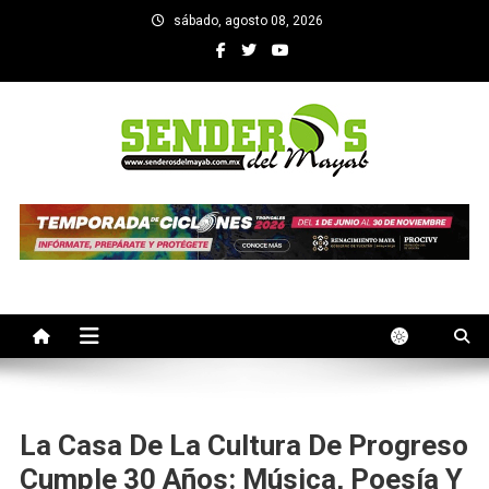
Saltar
sábado, agosto 08, 2026
al
contenido
SENDEROS DEL MAYAB
El medio informativo de Yucatan
La Casa De La Cultura De Progreso
Cumple 30 Años: Música, Poesía Y