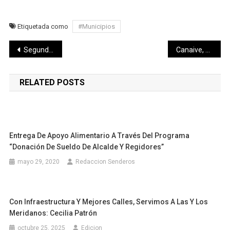
Etiquetada como
#Municipios
Navegación
Segunda Feria de Empleo Virtual del SNEY, por televisión abierta
Canaive, Delegación Yucatán entregó más de 422 mil camisas escolares
de
RELATED POSTS
entradas
Entrega De Apoyo Alimentario A Través Del Programa
“Donación De Sueldo De Alcalde Y Regidores”
mayo 29, 2020
Redaccion Senderos
Con Infraestructura Y Mejores Calles, Servimos A Las Y Los
Meridanos: Cecilia Patrón
octubre 25, 2025
Edicion