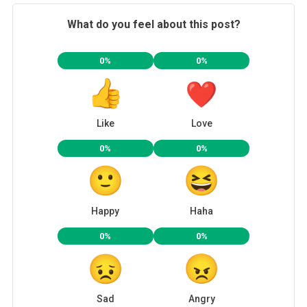
What do you feel about this post?
0%
0%
Like
Love
0%
0%
Happy
Haha
0%
0%
Sad
Angry