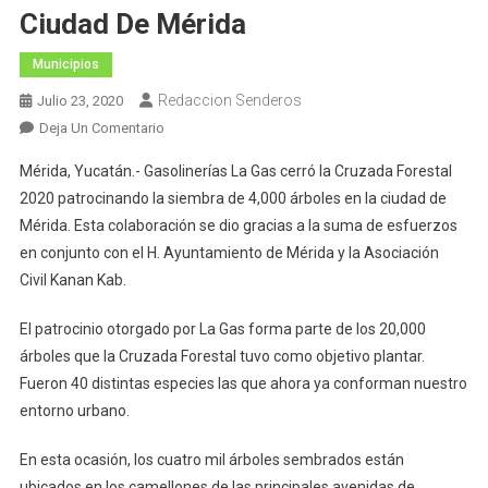
Ciudad De Mérida
Municipios
Redaccion Senderos
Julio 23, 2020
En
Deja Un Comentario
La
Mérida, Yucatán.- Gasolinerías La Gas cerró la Cruzada Forestal
Gas
2020 patrocinando la siembra de 4,000 árboles en la ciudad de
Emprende
Mérida. Esta colaboración se dio gracias a la suma de esfuerzos
Acciones
en conjunto con el H. Ayuntamiento de Mérida y la Asociación
A
Favor
Civil Kanan Kab.
Del
Medio
El patrocinio otorgado por La Gas forma parte de los 20,000
Ambiente
árboles que la Cruzada Forestal tuvo como objetivo plantar.
En
Fueron 40 distintas especies las que ahora ya conforman nuestro
La
entorno urbano.
Ciudad
De
En esta ocasión, los cuatro mil árboles sembrados están
Mérida
ubicados en los camellones de las principales avenidas de