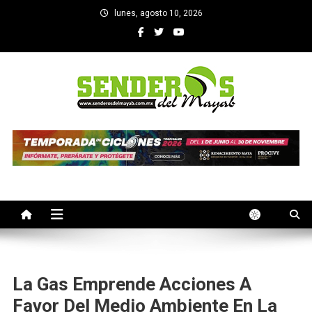
Saltar
lunes, agosto 10, 2026
al
contenido
SENDEROS DEL MAYAB
El medio informativo de Yucatan
La Gas Emprende Acciones A
Favor Del Medio Ambiente En La