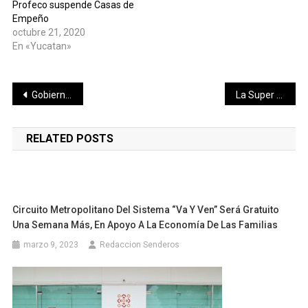
Profeco suspende Casas de
Empeño
octubre 21, 2020
En «Yucatan»
Navegación
Gobierno del Estado impartirá Curso de Verano en Línea
La Super Copa se reinicia en Agosto.
de
RELATED POSTS
entradas
Circuito Metropolitano Del Sistema “Va Y Ven” Será Gratuito
Una Semana Más, En Apoyo A La Economía De Las Familias
marzo 9, 2023
Redaccion Senderos