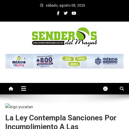
Saltar
sábado, agosto 08, 2026
al
contenido
SENDEROS DEL MAYAB
El medio informativo de Yucatan
La Ley Contempla Sanciones Por
Incumplimiento A Las