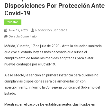
Disposiciones Por Protección Ante
Covid-19
Yucatan
Redaccion Senderos
Julio 17, 2020
En
Deja Un Comentario
La
Mérida, Yucatán, 17 de julio de 2020.- Ante la situación sanitaria
Ley
que vive el estado, hoy es más necesario que nunca el
Contempla
cumplimiento de todas las medidas adoptadas para evitar
Sanciones
nuevos contagios por el Covid-19.
Por
Incumplimiento
A ese efecto, la sanción en primera instancia para quienes no
A
Las
cumplan las disposiciones será de amonestación con
Disposiciones
apercibimiento, informó la Consejería Jurídica del Gobierno del
Por
Estado.
Protección
Ante
Mientras, en el caso de los establecimientos clasificados en
Covid-