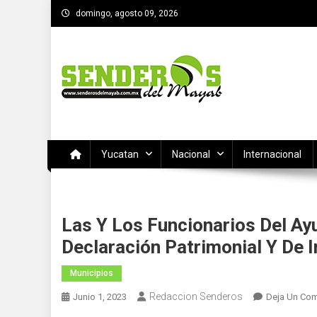
Saltar
domingo, agosto 09, 2026
al
contenido
SENDEROS DEL MAYAB
El medio informativo de Yucatan
Yucatan
Nacional
Internacional
Las Y Los Funcionarios Del A
Declaración Patrimonial Y De 
Municipios
Redaccion Senderos
Junio 1, 2023
Deja Un Com