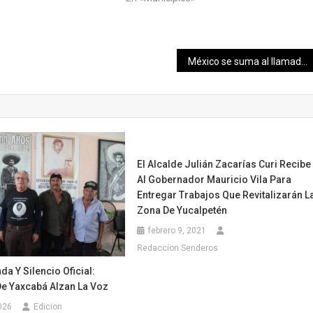
México se suma al llamado de protección a los derechos autorales, las audiencias y la libertad creativa: Alejandra Frausto
El Alcalde Julián Zacarías Curi Recibe
Al Gobernador Mauricio Vila Para
Entregar Trabajos Que Revitalizarán L
Zona De Yucalpetén
febrero 9, 2021
Redaccion Senderos
da Y Silencio Oficial:
De Yaxcabá Alzan La Voz
026
Edicion