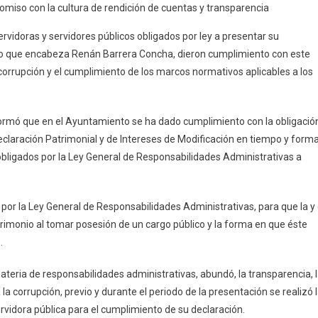
romiso con la cultura de rendición de cuentas y transparencia
Y
Los
ervidoras y servidores públicos obligados por ley a presentar su
Funcionarios
nto que encabeza Renán Barrera Concha, dieron cumplimiento con este
Del
corrupción y el cumplimiento de los marcos normativos aplicables a los
Ayuntamiento
De
Mérida
ormó que en el Ayuntamiento se ha dado cumplimiento con la obligació
Presentaron
Declaración Patrimonial y de Intereses de Modificación en tiempo y forma
Su
 obligados por la Ley General de Responsabilidades Administrativas a
Declaración
Patrimonial
Y
 por la Ley General de Responsabilidades Administrativas, para que la y 
De
trimonio al tomar posesión de un cargo público y la forma en que éste
Intereses
.
eria de responsabilidades administrativas, abundó, la transparencia, 
a corrupción, previo y durante el periodo de la presentación se realizó 
rvidora pública para el cumplimiento de su declaración.