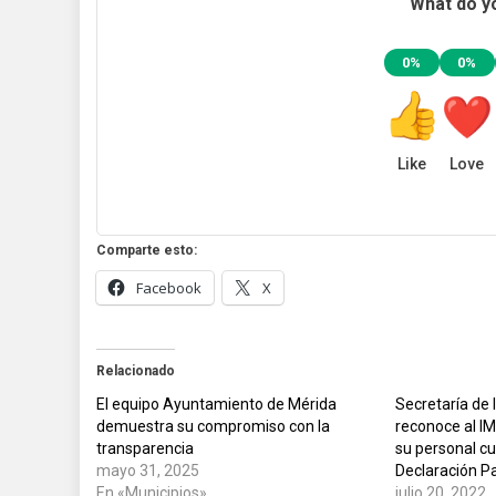
What do yo
0%
0%
Like
Love
Comparte esto:
Facebook
X
Relacionado
El equipo Ayuntamiento de Mérida
Secretaría de 
demuestra su compromiso con la
reconoce al I
transparencia
su personal c
mayo 31, 2025
Declaración Pa
En «Municipios»
julio 20, 2022