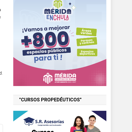
a
e
d.
"CURSOS PROPEDÉUTICOS"