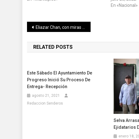
En «Nacional»
Navegación
Eliazar Chan, con miras al Mundial U12
de
RELATED POSTS
entradas
Este Sábado El Ayuntamiento De
Progreso Inició Su Proceso De
Entrega- Recepción
agosto 21, 2021
Redaccion Senderos
Selva Arrasa
Ejidatarios 
enero 18, 2