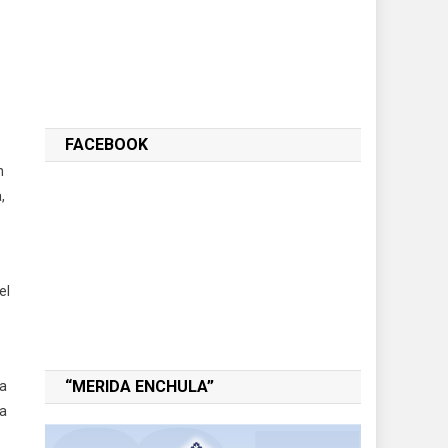
FACEBOOK
n
,
el
“MERIDA ENCHULA”
la
la