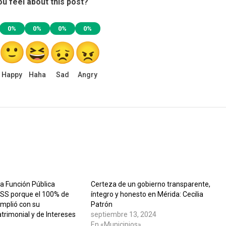
u feel about this post?
0%
0%
0%
0%
Happy
Haha
Sad
Angry
la Función Pública
Certeza de un gobierno transparente,
MSS porque el 100% de
íntegro y honesto en Mérida: Cecilia
umplió con su
Patrón
trimonial y de Intereses
septiembre 13, 2024
En «Municipios»