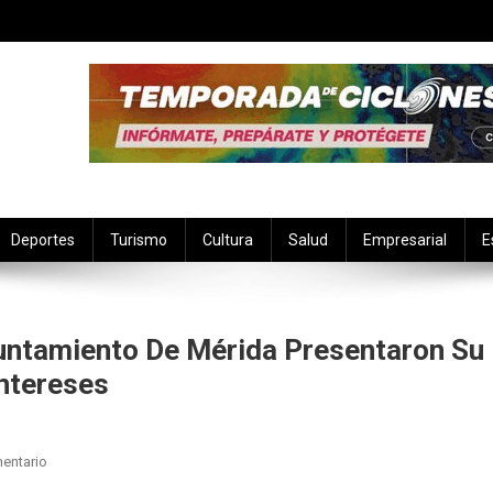
Deportes
Turismo
Cultura
Salud
Empresarial
E
yuntamiento De Mérida Presentaron Su
Intereses
En
entario
Las