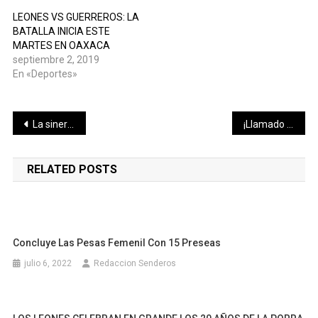
LEONES VS GUERREROS: LA
BATALLA INICIA ESTE
MARTES EN OAXACA
septiembre 2, 2019
En «Deportes»
Navegación
La sinergia entre el Ayuntamiento y los comités deportivos de las colonias y comisarías es fundamental para mantener activos estos espacios
¡Llamado a la Unidad Nacional!
de
RELATED POSTS
entradas
Concluye Las Pesas Femenil Con 15 Preseas
julio 6, 2022
Redaccion Senderos