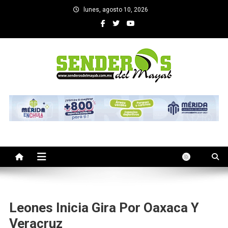
Saltar
lunes, agosto 10, 2026
al
contenido
SENDEROS DEL MAYAB
El medio informativo de Yucatan
Leones Inicia Gira Por Oaxaca Y
Veracruz