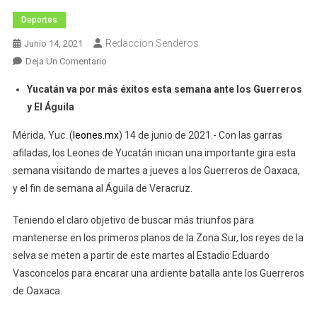
Deportes
Redaccion Senderos
Junio 14, 2021
En
Deja Un Comentario
Leones
Yucatán va por más éxitos esta semana ante los Guerreros
Inicia
y El Águila
Gira
Por
Mérida, Yuc. (
leones.mx
) 14 de junio de 2021.- Con las garras
Oaxaca
afiladas, los Leones de Yucatán inician una importante gira esta
Y
semana visitando de martes a jueves a los Guerreros de Oaxaca,
Veracruz
y el fin de semana al Águila de Veracruz.
Teniendo el claro objetivo de buscar más triunfos para
mantenerse en los primeros planos de la Zona Sur, los reyes de la
selva se meten a partir de este martes al Estadio Eduardo
Vasconcelos para encarar una ardiente batalla ante los Guerreros
de Oaxaca.