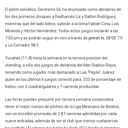
El piloto selvático, Gerónimo Gil, ha anunciado como abridores de
los dos primeros choques a Radhamés Liz y Dalton Rodríguez,
mientras que del lado bélico, subirán a la loma Fabián Cota, Luis
Miranda y Héctor Hernández. Todos estos juegos iniciarán a las
7:00 pm y se podrán seguir en vivo a través de
jonron.tv
, SIPSE TV
y La Comadre 98.5.
Yucatán (11-8) inicia la semana en la tercera posición del
standing, a sólo dos juegos de distancia del líder Diablos Rojos,
teniendo como jugador más destacado a Luis ‘Pepón’ Juárez
quien en los últimos 6 juegos conectó para .333 de porcentaje de
bateo, con 3 cuadrangulares y 7 carreras producidas.
Las fieras pueden presumir por tercera semana consecutiva
tener el mejor cuerpo de pitcheo de la Liga Mexicana de Beisbol,
con un increíble promedio de 2.87 carreras admitidas por cada
nueve entradas, además de ser el club que menos vuelacercas
ha recibido (4) y bases por bolas ha dado (51) desde el arranque