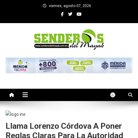
Saltar
viernes, agosto 07, 2026
al
contenido
SENDEROS DEL MAYAB
El medio informativo de Yucatan
Llama Lorenzo Córdova A Poner
Reglas Claras Para La Autoridad