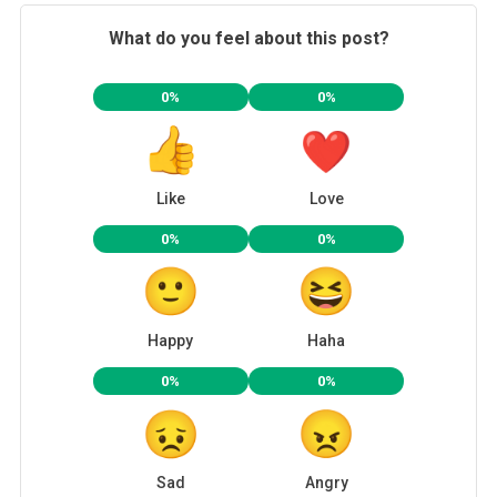
What do you feel about this post?
0%
0%
Like
Love
0%
0%
Happy
Haha
0%
0%
Sad
Angry