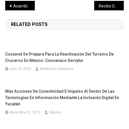
Navegación
Asamblea Anual CANACINTRA Delegación Yucatán 2020
Recibe Gobierno del Estado a transportistas
de
RELATED POSTS
entradas
Cozumel Se Prepara Para La Reactivación Del Turismo De
Cruceros En México: Concanaco Servytur
julio 15, 2020
Redaccion Senderos
Más Acciones De Conectividad E Impulso Al Sector De Las
Tecnologías En Información Mediante La Inclusión Digital En
Yucatán.
diciembre 31, 2019
Edicion