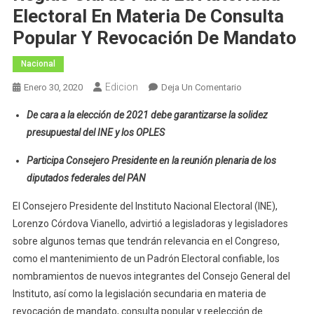
Electoral En Materia De Consulta
Popular Y Revocación De Mandato
Nacional
Edicion
En
Enero 30, 2020
Deja Un Comentario
Llama
De cara a la elección de 2021 debe garantizarse la solidez
Lorenzo
presupuestal del INE y los OPLES
Córdova
A
Participa Consejero Presidente en la reunión plenaria de los
Poner
diputados federales del PAN
Reglas
Claras
El Consejero Presidente del Instituto Nacional Electoral (INE),
Para
Lorenzo Córdova Vianello, advirtió a legisladoras y legisladores
La
sobre algunos temas que tendrán relevancia en el Congreso,
Autoridad
como el mantenimiento de un Padrón Electoral confiable, los
Electoral
nombramientos de nuevos integrantes del Consejo General del
En
Instituto, así como la legislación secundaria en materia de
Materia
revocación de mandato, consulta popular y reelección de
De