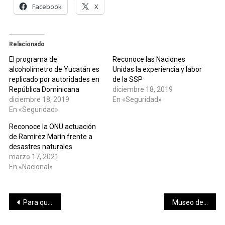
Facebook
X
Relacionado
El programa de
Reconoce las Naciones
alcoholímetro de Yucatán es
Unidas la experiencia y labor
replicado por autoridades en
de la SSP
República Dominicana
diciembre 18, 2019
diciembre 18, 2019
En «Seguridad»
En «Seguridad»
Reconoce la ONU actuación
de Ramírez Marín frente a
desastres naturales
marzo 17, 2021
En «Nacional»
Navegación
Para que Progreso siga contando su historia, lanzan convocatoria para elegir al cronista y/o cronistas de la ciudad.
Museo del Henequén, un atractivo más de la Feria Yucatán Xmatkuil
de