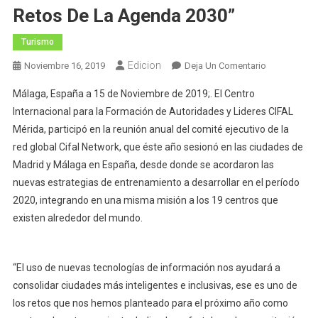
Retos De La Agenda 2030”
Turismo
Edicion
En
Noviembre 16, 2019
Deja Un Comentario
“Los
Málaga, España a 15 de Noviembre de 2019;. El Centro
Aeropuertos
Internacional para la Formación de Autoridades y Lideres CIFAL
Del
Mérida, participó en la reunión anual del comité ejecutivo de la
Mundo,
red global Cifal Network, que éste año sesionó en las ciudades de
Instrumento
Para
Madrid y Málaga en España, desde donde se acordaron las
Alcanzar
nuevas estrategias de entrenamiento a desarrollar en el período
Los
2020, integrando en una misma misión a los 19 centros que
Retos
existen alrededor del mundo.
De
La
Agenda
“El uso de nuevas tecnologías de información nos ayudará a
2030”
consolidar ciudades más inteligentes e inclusivas, ese es uno de
los retos que nos hemos planteado para el próximo año como