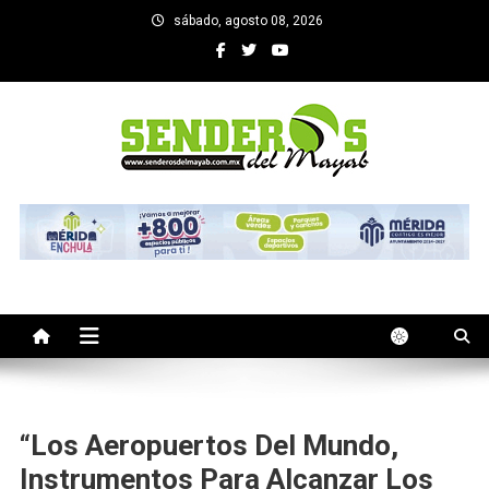
Saltar
sábado, agosto 08, 2026
al
contenido
SENDEROS DEL MAYAB
El medio informativo de Yucatan
“Los Aeropuertos Del Mundo,
Instrumentos Para Alcanzar Los