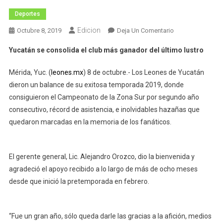
Deportes
Edicion
En
Octubre 8, 2019
Deja Un Comentario
LOS
Yucatán se consolida el club más ganador del último lustro
LEONES
2019,
Mérida, Yuc. (
leones.mx
) 8 de octubre.- Los Leones de Yucatán
UN
dieron un balance de su exitosa temporada 2019, donde
EQUIPO
consiguieron el Campeonato de la Zona Sur por segundo año
PARA
consecutivo, récord de asistencia, e inolvidables hazañas que
LA
HISTORIA
quedaron marcadas en la memoria de los fanáticos.
El gerente general, Lic. Alejandro Orozco, dio la bienvenida y
agradeció el apoyo recibido a lo largo de más de ocho meses
desde que inició la pretemporada en febrero.
“Fue un gran año, sólo queda darle las gracias a la afición, medios