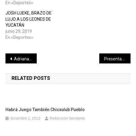
En «Deportes»
JOSH LUEKE, BRAZO DE
LUJO A LOS LEONES DE
YUCATÁN
junio 29, 2019
En «Deportes»
Navegación
Adriana Te Responde…
Presentan más detalles de la Expo Feria del Comercio 2019.
de
RELATED POSTS
entradas
Habrá Juego También Chicxulub Pueblo
diciembre 2, 2022
Redaccion Senderos