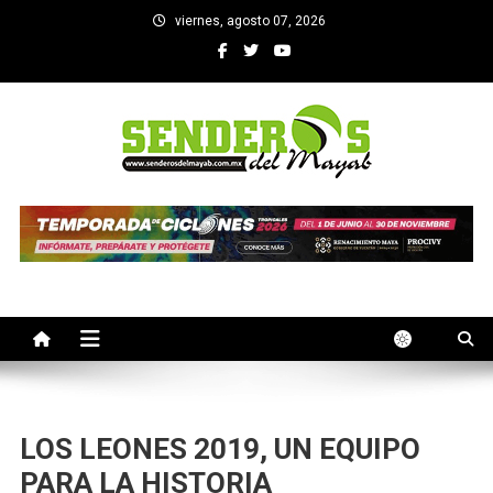
Saltar
viernes, agosto 07, 2026
al
contenido
SENDEROS DEL MAYAB
El medio informativo de Yucatan
LOS LEONES 2019, UN EQUIPO
PARA LA HISTORIA