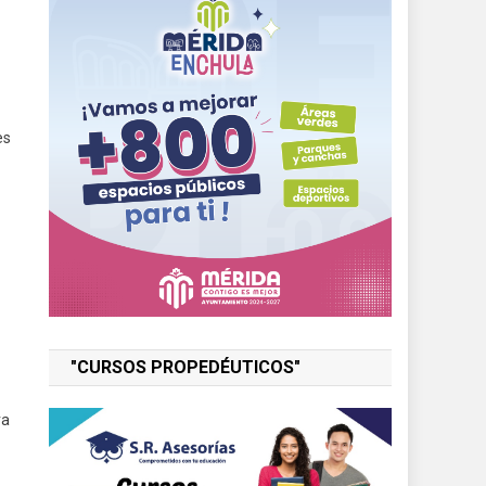
es
"CURSOS PROPEDÉUTICOS"
ra