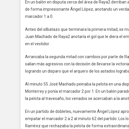
En un balón en disputa cerca del área de Raya2 derriban a
de forma impresionante Ángel López, anotando un verdader
marcador 1 a 0.
Antes del silbatazo que terminara la primera mitad, se m
Juan Machado de Raya2 anotaría el gol que le diera el em
en el vestidor.
Arrancaba la segunda mitad con cambios por parte de R
salían más agresivos con la decisión de llevarse la victo
logrando un disparo que el arquero de los astados lograb
Al minuto 55 José Machado peinaba la pelota en una disput
Monterrey y ponía el marcador 2 por 1. En un balón par
la pelota al travesaño, los venados se acercaban a la anot
En un partido de dobletes, nuevamente Ángel López aprove
empatar el marcador 2 a 2 al minuto 62 del partido. Los l
Ramírez que rechazaba la pelota de forma extraordinari