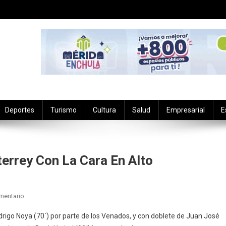
Deportes
Turismo
Cultura
Salud
Empresarial
E
rrey Con La Cara En Alto
En
mentario
Los
odrigo Noya (70´) por parte de los Venados, y con doblete de Juan José
Venados