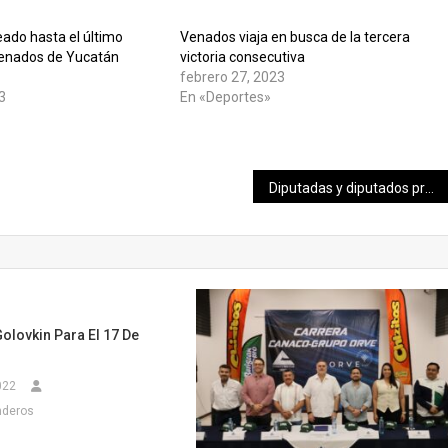
eado hasta el último
Venados viaja en busca de la tercera
Venados de Yucatán
victoria consecutiva
febrero 27, 2023
3
En «Deportes»
»
Diputadas y diputados presentan 19 iniciativas
Golovkin Para El 17 De
022
nderos