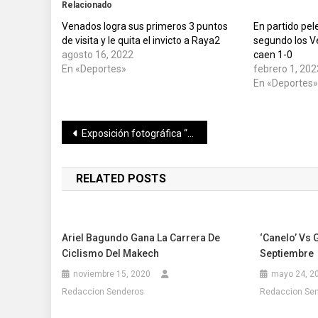
Relacionado
Venados logra sus primeros 3 puntos
En partido pel
de visita y le quita el invicto a Raya2
segundo los 
agosto 16, 2022
caen 1-0
En «Deportes»
febrero 1, 202
En «Deportes
Navegación
Exposición fotográfica “Yucatán en hilos” resalta belleza de vestimenta regional
de
RELATED POSTS
entradas
Ariel Bagundo Gana La Carrera De
‘Canelo’ Vs 
Ciclismo Del Makech
Septiembre
noviembre 15, 2020
mayo 24, 2
Redaccion Senderos
Redaccion Se