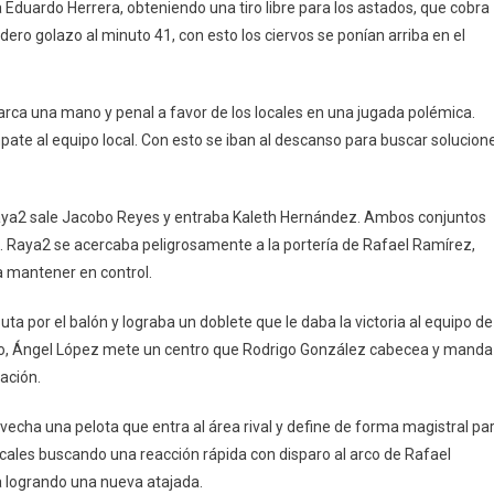
 Eduardo Herrera, obteniendo una tiro libre para los astados, que cobra
o golazo al minuto 41, con esto los ciervos se ponían arriba en el
arca una mano y penal a favor de los locales en una jugada polémica.
pate al equipo local. Con esto se iban al descanso para buscar solucion
aya2 sale Jacobo Reyes y entraba Kaleth Hernández. Ambos conjuntos
ria. Raya2 se acercaba peligrosamente a la portería de Rafael Ramírez,
a mantener en control.
a por el balón y lograba un doblete que le daba la victoria al equipo de
ado, Ángel López mete un centro que Rodrigo González cabecea y manda
ación.
cha una pelota que entra al área rival y define de forma magistral pa
ocales buscando una reacción rápida con disparo al arco de Rafael
a logrando una nueva atajada.