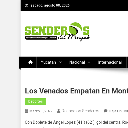
Saltar
sábado, agosto 08, 2026
al
contenido
SENDEROS DEL MAYAB
El medio informativo de Yucatan
Yucatan
Nacional
Internacional
Los Venados Empatan En Monte
Deportes
Redaccion Senderos
Marzo 1, 2022
Deja Un Co
Con Doblete de Ángel López (41´) (62´), gol del central R