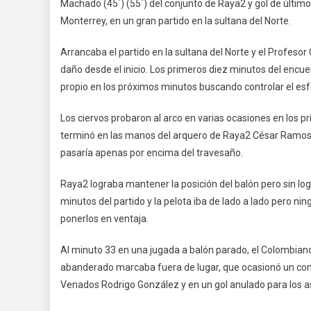
Machado (45´) (55´) del conjunto de Raya2 y gol de últim
Monterrey, en un gran partido en la sultana del Norte.
Arrancaba el partido en la sultana del Norte y el Profeso
daño desde el inicio. Los primeros diez minutos del encuen
propio en los próximos minutos buscando controlar el esf
Los ciervos probaron al arco en varias ocasiones en los 
terminó en las manos del arquero de Raya2 César Ramos, 
pasaría apenas por encima del travesaño.
Raya2 lograba mantener la posición del balón pero sin log
minutos del partido y la pelota iba de lado a lado pero n
ponerlos en ventaja.
Al minuto 33 en una jugada a balón parado, el Colombiano 
abanderado marcaba fuera de lugar, que ocasionó un cona
Venados Rodrigo González y en un gol anulado para los a