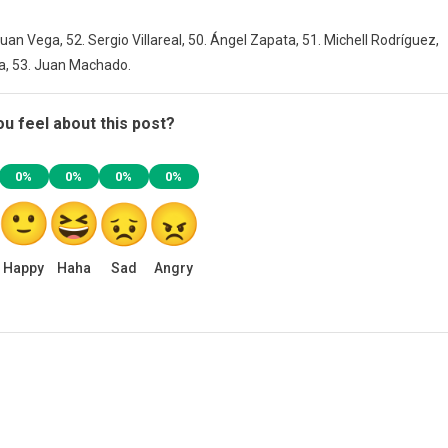
an Vega, 52. Sergio Villareal, 50. Ángel Zapata, 51. Michell Rodríguez,
ía, 53. Juan Machado.
u feel about this post?
0%
0%
0%
0%
Happy
Haha
Sad
Angry