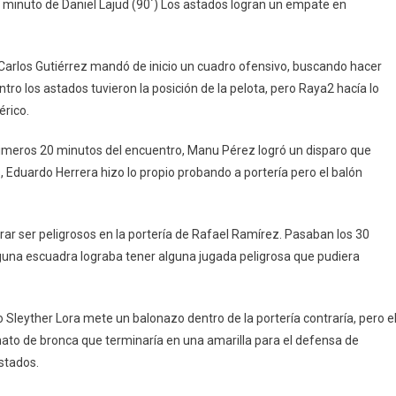
o minuto de Daniel Lajud (90´) Los astados logran un empate en
Empatan
En
Monterrey
r Carlos Gutiérrez mandó de inicio un cuadro ofensivo, buscando hacer
Con
tro los astados tuvieron la posición de la pelota, pero Raya2 hacía lo
La
Cara
érico.
En
primeros 20 minutos del encuentro, Manu Pérez logró un disparo que
Alto
Eduardo Herrera hizo lo propio probando a portería pero el balón
rar ser peligrosos en la portería de Rafael Ramírez. Pasaban los 30
inguna escuadra lograba tener alguna jugada peligrosa que pudiera
Sleyther Lora mete un balonazo dentro de la portería contraría, pero e
to de bronca que terminaría en una amarilla para el defensa de
stados.