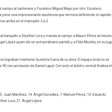
l campo al canterano y Yucateco Miguel Mayo por otro Yucateco
ez pone una impresionante asistencia que termina definiendo el capitán
rse arriba en el marcador 3 a 2.
al banquillo a Sleyther Lora y manda al campo a Mauro Pérez al minuto
 López quien dio un extraordinario partido y a Félix Micolta, en su lug
s lograban mantener la pelota fuera de su área. El equipo local no se
0 con anotación de Daniel Lajud. Con esto el árbitro central finaliza el
 5. Juan Martínez, 14. Ángel González, 7. Manuel Pérez, 10. Eduardo
yther Lora, 21. Ángel López.