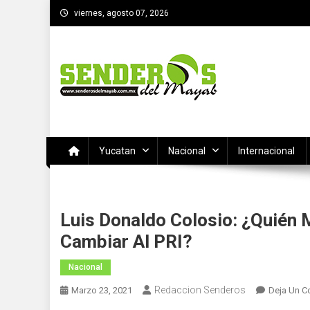
Saltar
viernes, agosto 07, 2026
al
contenido
SENDEROS DEL MAYAB
El medio informativo de Yucatan
Yucatan
Nacional
Internacional
Luis Donaldo Colosio: ¿quién 
Cambiar Al PRI?
Nacional
Redaccion Senderos
Marzo 23, 2021
Deja Un C