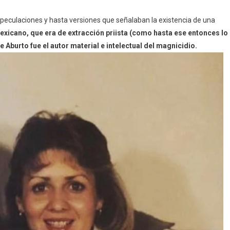
peculaciones y hasta versiones que señalaban la existencia de una
exicano, que era de extracción priista (como hasta ese entonces lo
 Aburto fue el autor material e intelectual del magnicidio.