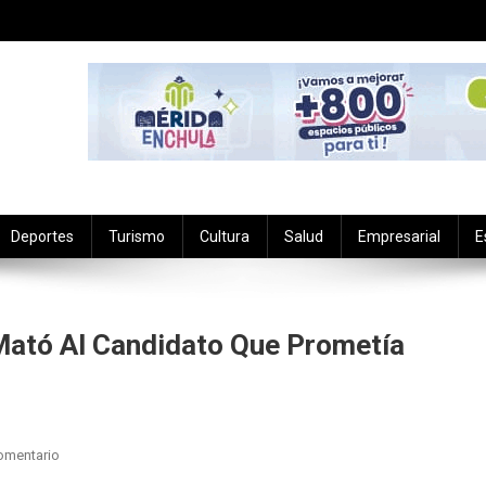
Deportes
Turismo
Cultura
Salud
Empresarial
E
Mató Al Candidato Que Prometía
En
omentario
Luis