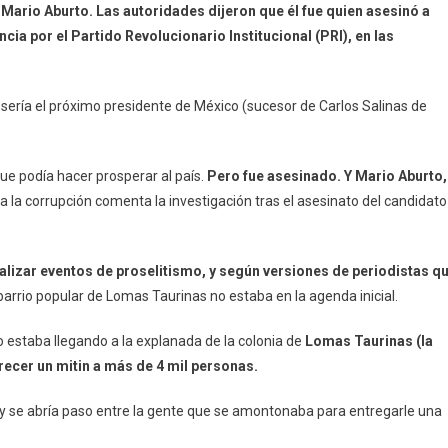
ario Aburto. Las autoridades dijeron que él fue quien asesinó a
Donaldo
cia por el Partido Revolucionario Institucional (PRI), en las
Colosio:
¿quién
Mató
sería el próximo presidente de México (sucesor de Carlos Salinas de
Al
Candidato
Que
que podía hacer prosperar al país.
Pero fue asesinado. Y Mario Aburto,
Prometía
 la corrupción comenta la investigación tras el asesinato del candidato
Cambiar
Al
PRI?
ealizar eventos de proselitismo, y según versiones de periodistas q
 barrio popular de Lomas Taurinas no estaba en la agenda inicial.
 estaba llegando a la explanada de la colonia de
Lomas Taurinas (la
recer un mitin a más de 4 mil personas.
 y se abría paso entre la gente que se amontonaba para entregarle una