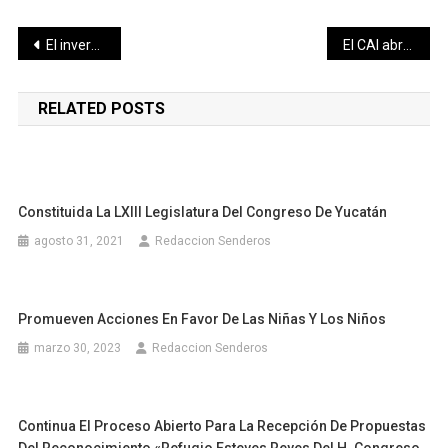
Navegación
El invernal regional de atletismo a partir de este viernes en la pista del estadio «Salvador Alvarado»
El CAI abre sus puertas para el nuevo ciclo escolar
de
RELATED POSTS
entradas
Constituida La LXIII Legislatura Del Congreso De Yucatán
agosto 31, 2021
Redaccion Senderos
Promueven Acciones En Favor De Las Niñas Y Los Niños
marzo 30, 2023
Redaccion Senderos
Continua El Proceso Abierto Para La Recepción De Propuestas
Del Reconocimiento «Refugio Esteves Reyes Del H. Congreso