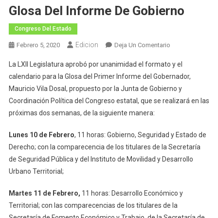
Glosa Del Informe De Gobierno
Congreso Del Estado
Edicion
En
Febrero 5, 2020
Deja Un Comentario
LXII
La LXII Legislatura aprobó por unanimidad el formato y el
Legislatura
calendario para la Glosa del Primer Informe del Gobernador,
Aprueba
Mauricio Vila Dosal, propuesto por la Junta de Gobierno y
Calendario
Coordinación Política del Congreso estatal, que se realizará en las
Y
Formato
próximas dos semanas, de la siguiente manera:
Para
La
Lunes 10 de Febrero
, 11 horas: Gobierno, Seguridad y Estado de
Glosa
Derecho; con la comparecencia de los titulares de la Secretaría
Del
de Seguridad Pública y del Instituto de Movilidad y Desarrollo
Informe
Urbano Territorial;
De
Gobierno
Martes 11 de Febrero,
11 horas: Desarrollo Económico y
Territorial; con las comparecencias de los titulares de la
Secretaría de Fomento Económico y Trabajo, de la Secretaría de