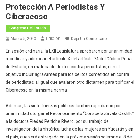
Protección A Periodistas Y
Ciberacoso
Congreso Del Estado
Edicion
En
Marzo 5, 2020
Deja Un Comentario
LXII
En sesión ordinaria, la LXII Legislatura aprobaron por unanimidad
Legislatura
modificar y adicionar el artículo X del artículo 74 del Código Penal
Aprueba
del Estado, en materia de delitos contra periodistas, con el
Dictámenes
objetivo incluir agravantes para los delitos cometidos en contra
En
Materia
de periodistas; al igual que avalaron otro dictamen para tipificar el
De
Ciberacoso en la misma norma.
Protección
A
Además, las siete fuerzas políticas también aprobaron por
Periodistas
unanimidad otorgar el Reconocimiento “Consuelo Zavala Castillo”
Y
a la doctora Piedad Peniche Rivero, por su trabajo de
Ciberacoso
investigación de la histórica lucha de las mujeres en Yucatán y en
el país, que será entregado en la próxima sesión solemne el 8 de