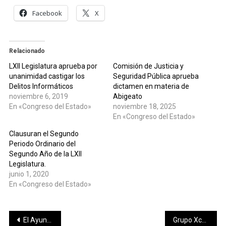
Facebook
X
Relacionado
LXII Legislatura aprueba por
Comisión de Justicia y
unanimidad castigar los
Seguridad Pública aprueba
Delitos Informáticos
dictamen en materia de
noviembre 6, 2019
Abigeato
En «Congreso del Estado»
noviembre 18, 2025
En «Congreso del Estado»
Clausuran el Segundo
Periodo Ordinario del
Segundo Año de la LXII
Legislatura.
junio 1, 2020
En «Congreso del Estado»
Navegación
El Ayuntamiento de Umán se suma al paro Nacional “Un Día Sin Nosotras”
Grupo Xcaret consolida 10 años de trabajo en Yucatán con Reserva de Xibalbá