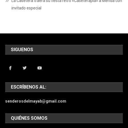
La Casetera traerá su fiesta retro «Caseterapia» a Mérida con
invitado especial
SIGUENOS
ESCRÍBENOS AL:
senderosdelmayab@gmail.com
QUIÉNES SOMOS