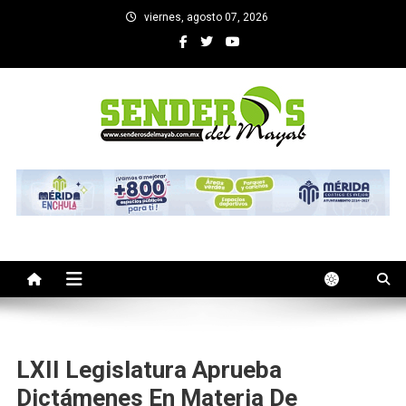
Saltar
viernes, agosto 07, 2026
al
contenido
SENDEROS DEL MAYAB
El medio informativo de Yucatan
LXII Legislatura Aprueba
Dictámenes En Materia De