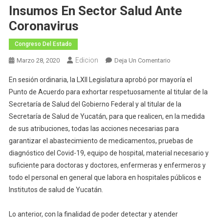
Insumos En Sector Salud Ante
Coronavirus
Congreso Del Estado
Edicion
En
Marzo 28, 2020
Deja Un Comentario
LXII
En sesión ordinaria, la LXII Legislatura aprobó por mayoría el
Legislatura
Punto de Acuerdo para exhortar respetuosamente al titular de la
Exhorta
Secretaría de Salud del Gobierno Federal y al titular de la
Al
Secretaría de Salud de Yucatán, para que realicen, en la medida
Gobierno
Federal
de sus atribuciones, todas las acciones necesarias para
Garantizar
garantizar el abastecimiento de medicamentos, pruebas de
Insumos
diagnóstico del Covid-19, equipo de hospital, material necesario y
En
suficiente para doctoras y doctores, enfermeras y enfermeros y
Sector
todo el personal en general que labora en hospitales públicos e
Salud
Institutos de salud de Yucatán.
Ante
Coronavirus
Lo anterior, con la finalidad de poder detectar y atender