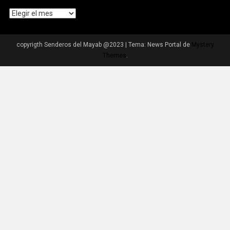
Archivos
copyrigth Senderos del Mayab @2023
|
Tema: News Portal de
Mystery
Themes
.