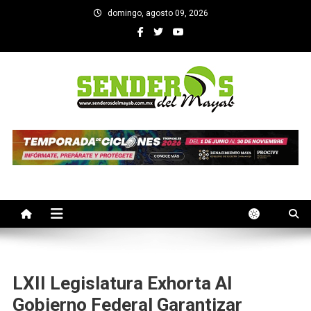
Saltar
domingo, agosto 09, 2026
al
contenido
SENDEROS DEL MAYAB
El medio informativo de Yucatan
LXII Legislatura Exhorta Al
Gobierno Federal Garantizar