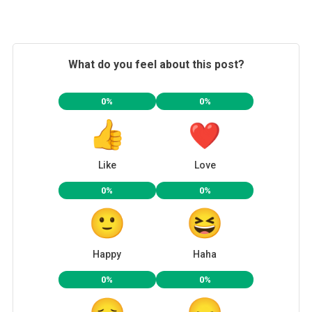
What do you feel about this post?
0%
0%
Like
Love
0%
0%
Happy
Haha
0%
0%