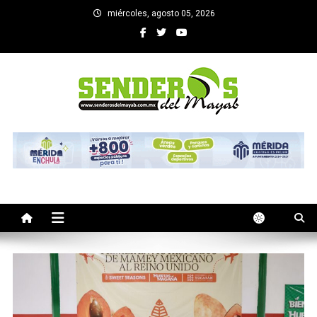
Saltar
miércoles, agosto 05, 2026
al
contenido
SENDEROS DEL MAYAB
El medio informativo de Yucatan