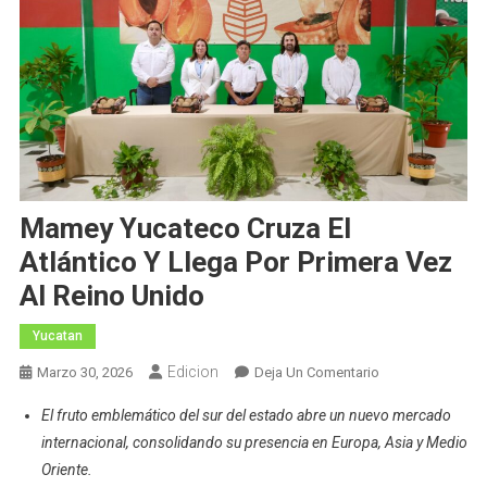
Mamey Yucateco Cruza El
Atlántico Y Llega Por Primera Vez
Al Reino Unido
Yucatan
Edicion
En
Marzo 30, 2026
Deja Un Comentario
Mamey
El fruto emblemático del sur del estado abre un nuevo mercado
Yucateco
internacional, consolidando su presencia en Europa, Asia y Medio
Cruza
Oriente.
El