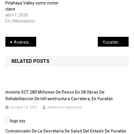
Pitahaya Valley como motor
clave
abril 1, 2026
En «Municipios»
Navegación
Avanza la renovación del mercado de Ticul con beneficios para comerciantes y visitantes
Yucatán clasifica a 19 boxeadores y se perfila fuerte rumbo a la Olimpiada Nacional
de
RELATED POSTS
entradas
Invierte SCT 280 Millones De Pesos En 38 Obras De
Rehabilitación De Infraestructura Carretera, En Yucatán
octubre 18, 2021
Redaccion Senderos
Comunicado De La Secretaría De Salud Del Estado De Yucatán