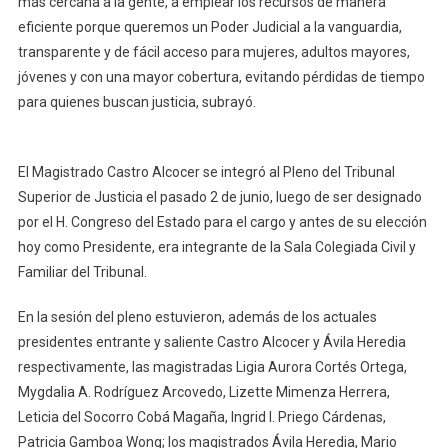
más cercana a la gente, a emplear los recursos de manera
eficiente porque queremos un Poder Judicial a la vanguardia,
transparente y de fácil acceso para mujeres, adultos mayores,
jóvenes y con una mayor cobertura, evitando pérdidas de tiempo
para quienes buscan justicia, subrayó.
El Magistrado Castro Alcocer se integró al Pleno del Tribunal
Superior de Justicia el pasado 2 de junio, luego de ser designado
por el H. Congreso del Estado para el cargo y antes de su elección
hoy como Presidente, era integrante de la Sala Colegiada Civil y
Familiar del Tribunal.
En la sesión del pleno estuvieron, además de los actuales
presidentes entrante y saliente Castro Alcocer y Ávila Heredia
respectivamente, las magistradas Ligia Aurora Cortés Ortega,
Mygdalia A. Rodríguez Arcovedo, Lizette Mimenza Herrera,
Leticia del Socorro Cobá Magaña, Ingrid I. Priego Cárdenas,
Patricia Gamboa Wong; los magistrados Ávila Heredia, Mario