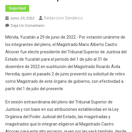
Seguridad
Redaccion Senderos
Junio 29, 2022
En
Deja Un Comentario
Mario
Mérida, Yucatán a 29 de junio de 2022.- Por votación unánime de
Castro
los integrantes del pleno, el Magistrado Mario Alberto Castro
Alcocer,
Alcocer fue electo presidente del Tribunal Superior de Justicia del
Presidente
Estado de Yucatán para el periodo del 1 de julio al 31 de
Del
Tribunal
diciembre de 2022 en sustitución del Magistrado Ricardo Ávila
Superior
Heredia, quien el pasado 2 de junio presentó su solicitud de retiro
De
como Magistrado de este órgano de gobierno, con efectividad a
Justicia
partir del 1 de julio del presente.
En sesión extraordinaria del pleno del Tribunal Superior de
Justicia y con base en sus atribuciones establecidas en la Ley
Orgánica del Poder Judicial del Estado, las magistradas y
magistrados que lo integran eligieron al Magistrado Castro
Alcocer para este alto encargo, quien por ley será también, desde