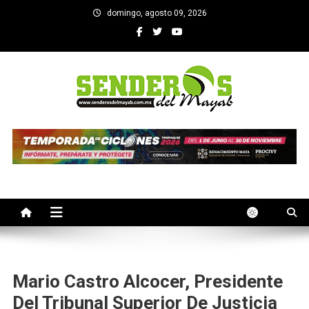
Saltar
domingo, agosto 09, 2026
al
contenido
SENDEROS DEL MAYAB
El medio informativo de Yucatan
Mario Castro Alcocer, Presidente
Del Tribunal Superior De Justicia