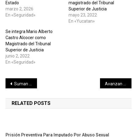
Estado
magistrado del Tribunal
marzo 2, 2026
Superior de Justicia
En «Seguridad»
mayo 23, 2022
En «Yucatan»
Se integra Mario Alberto
Castro Alcocer como
Magistrado del Tribunal
Superior de Justicia
junio 2, 2022
En «Seguridad»
Navegación
Suman esfuerzos Gobierno del Estado y 10 Ayuntamientos, para prevenir la violencia y el delito
Avanzan los trabajos en la Comisión Especial para Analizar la Situación del ISSTEY
de
RELATED POSTS
entradas
Prisión Preventiva Para Imputado Por Abuso Sexual