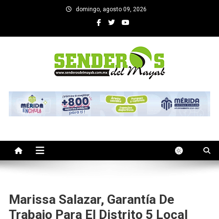
Saltar
domingo, agosto 09, 2026
al
contenido
SENDEROS DEL MAYAB
El medio informativo de Yucatan
Marissa Salazar, Garantía De
Trabajo Para El Distrito 5 Local