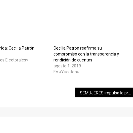
ida: Cecilia Patrón
Cecilia Patrón reafirma su
compromiso con la transparencia y
nes Electorales»
rendición de cuentas
agosto 1, 2019
En «Yucatan»
SEMUJERES impulsa la prevención del embarazo de la mano de las juventudes