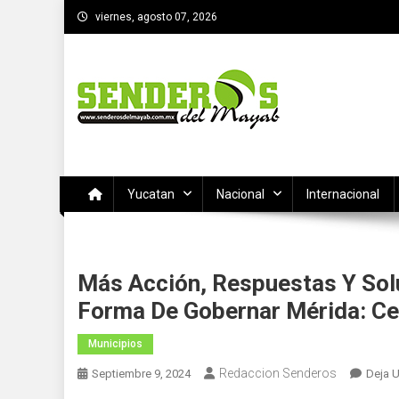
Saltar
viernes, agosto 07, 2026
al
contenido
SENDEROS DEL MAYAB
El medio informativo de Yucatan
Yucatan
Nacional
Internacional
Más Acción, Respuestas Y Sol
Forma De Gobernar Mérida: Cec
Municipios
Redaccion Senderos
Septiembre 9, 2024
Deja 