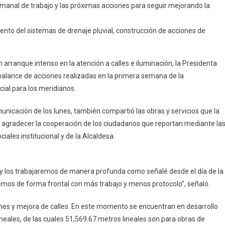
manal de trabajo y las próximas acciones para seguir mejorando la
Acción,
Respuestas
ento del sistemas de drenaje pluvial, construcción de acciones de
Y
Soluciones
Inmediatas
arranque intenso en la atención a calles e iluminación, la Presidenta
En
 balance de acciones realizadas en la primera semana de la
Una
cial para los meridianos.
Nueva
Forma
nicación de los lunes, también compartió las obras y servicios que la
De
 agradecer la cooperación de los ciudadanos que reportan mediante la
Gobernar
Mérida:
iales institucional y de la Alcaldesa.
Cecilia
Patrón
 y los trabajaremos de manera profunda como señalé desde el día de la
remos de forma frontal con más trabajo y menos protocolo”, señaló.
ches y mejora de calles. En este momento se encuentran en desarrollo
neales, de las cuales 51,569.67 metros lineales son para obras de