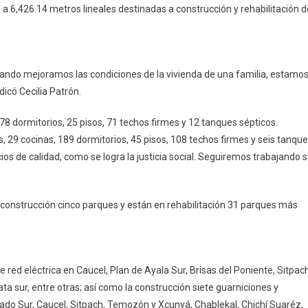
a 6,426.14 metros lineales destinadas a construcción y rehabilitación d
uando mejoramos las condiciones de la vivienda de una familia, estamo
icó Cecilia Patrón.
8 dormitorios, 25 pisos, 71 techos firmes y 12 tanques sépticos.
, 29 cocinas, 189 dormitorios, 45 pisos, 108 techos firmes y seis tanqu
icios de calidad, como se logra la justicia social. Seguiremos trabajando s
onstrucción cinco parques y están en rehabilitación 31 parques más
red eléctrica en Caucel, Plan de Ayala Sur, Brisas del Poniente, Sitpach
a sur, entre otras; así como la construcción siete guarniciones y
do Sur, Caucel, Sitpach, Temozón y Xcunyá, Chablekal, Chichí Suaréz,