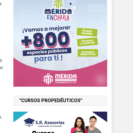
e
s
es
in
"CURSOS PROPEDÉUTICOS"
,