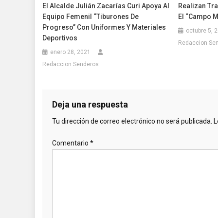
El Alcalde Julián Zacarías Curi Apoya Al
Realizan Tr
Equipo Femenil “Tiburones De
El “Campo M
Progreso” Con Uniformes Y Materiales
octubre 5, 
Deportivos
Redaccion Se
enero 28, 2021
Redaccion Senderos
Deja una respuesta
Tu dirección de correo electrónico no será publicada.
L
Comentario
*