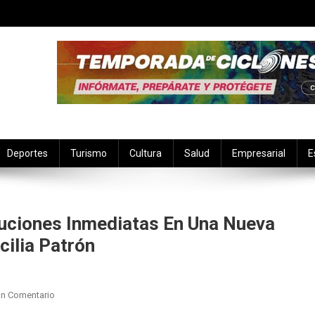
Deportes
Turismo
Cultura
Salud
Empresarial
E
uciones Inmediatas En Una Nueva
ilia Patrón
En
Un Comentario
Más