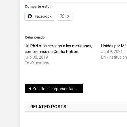
Comparte esto:
Facebook
X
Relacionado
Un PAN más cercano a los meridanos,
Unidos por Mér
compromiso de Cecilia Patrón
abril 9, 2021
julio 30, 2019
En «Institucio
En «Yucatan»
Navegación
Yucatecos representarán a México en el Mundial de Karate a celebrarse en Italia
de
RELATED POSTS
entradas