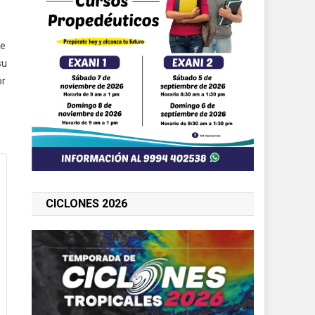
de
su
or
CICLONES 2026