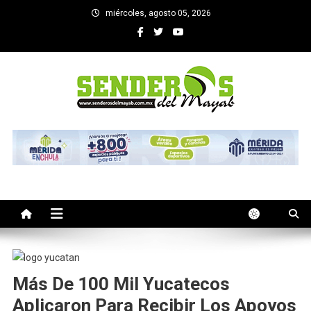
Saltar
miércoles, agosto 05, 2026
al
contenido
SENDEROS DEL MAYAB
El medio informativo de Yucatan
Más De 100 Mil Yucatecos
Aplicaron Para Recibir Los Apoyos