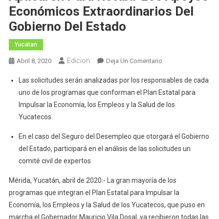
Económicos Extraordinarios Del
Gobierno Del Estado
Yucatan
Edicion
En
Abril 8, 2020
Deja Un Comentario
Más
Las solicitudes serán analizadas por los responsables de cada
De
uno de los programas que conforman el Plan Estatal para
100
Impulsar la Economía, los Empleos y la Salud de los
Mil
Yucatecos.
Yucatecos
Aplicaron
En el caso del Seguro del Desempleo que otorgará el Gobierno
Para
del Estado, participará en el análisis de las solicitudes un
Recibir
comité civil de expertos
Los
Apoyos
Mérida, Yucatán, abril de 2020.- La gran mayoría de los
Económicos
programas que integran el Plan Estatal para Impulsar la
Extraordinarios
Economía, los Empleos y la Salud de los Yucatecos, que puso en
Del
marcha el Gobernador Mauricio Vila Dosal, ya recibieron todas las
Gobierno