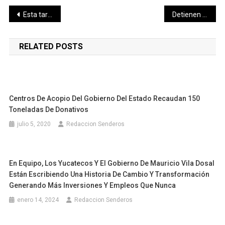
Navegación
Esta tarde se realizó la primera reunión virtual del H. Consejo Técnico del Instituto Mexicano del Seguro Social (IMSS).
Detienen a tres individuos por instigar a la ciudadanía a delinquir.
de
RELATED POSTS
entradas
Centros De Acopio Del Gobierno Del Estado Recaudan 150
Toneladas De Donativos
julio 5, 2020
Redaccion Senderos
En Equipo, Los Yucatecos Y El Gobierno De Mauricio Vila Dosal
Están Escribiendo Una Historia De Cambio Y Transformación
Generando Más Inversiones Y Empleos Que Nunca
enero 14, 2024
Redaccion Senderos